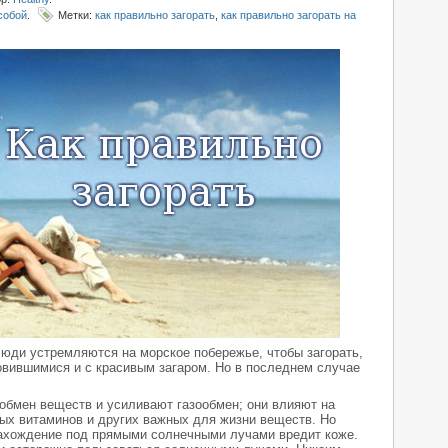
собой
.
Метки:
как правильно загорать
,
как правильно загорать на
люди устремляются на морское побережье, чтобы загорать,
овившимися и с красивым загаром. Но в последнем случае
обмен веществ и усиливают газообмен; они влияют на
рых витаминов и других важных для жизни веществ. Но
нахождение под прямыми солнечными лучами вредит коже.