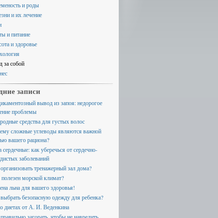
еменость и роды
езни и их лечение
и
ты и питание
сота и здоровье
хология
д за собой
нес
дние записи
икаментозный вывод из запоя: недорогое
ение проблемы
родные средства для густых волос
ему сложные углеводы являются важной
тью вашего рациона?
а сердечные: как уберечься от сердечно-
удистых заболеваний
 организовать тренажерный зал дома?
 полезен морской климат?
ена льна для вашего здоровья!
 выбрать безопасную одежду для ребенка?
 о диетах от А. И. Веденкина
 правильно загорать, чтобы не навредить