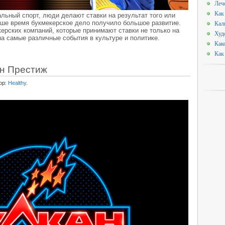
Леч
Как
альный спорт, люди делают ставки на результат того или
наше время букмекерское дело получило большое развитие.
Кал
керских компаний, которые принимают ставки не только на
Худ
на самые различные события в культуре и политике.
Как
Как
ан Престиж
ор:
Healthy
.