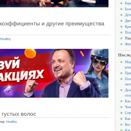
Бер
Бол
Дет
Дие
е коэффициенты и другие преимущества
Кра
Пси
Ухо
Healthy
.
Фит
После
Мед
реш
При
Поч
час
Дел
сос
Как
Чем
 густых волос
Сем
Как
тор:
Healthy
.
Все
Как