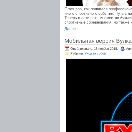
С тех пор, как появился профессион
иного спортивного события. Ну а в 
Теперь в сети есть множество букме
спортивные соревнования, но также 
Далее...
Мобильная версия Вулк
Опубликовано: 13 ноября 2018.
Авт
Рубрика:
Уход за собой
.