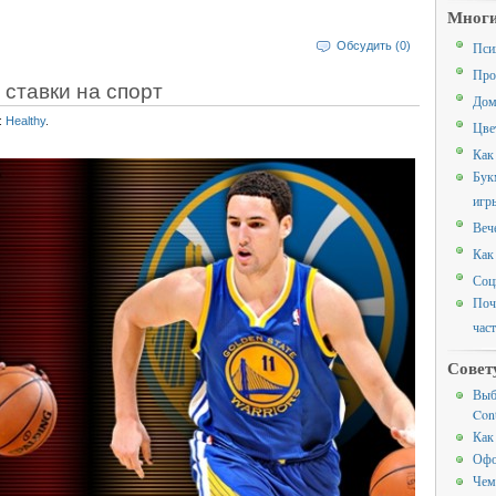
Многи
Обсудить (0)
Пси
Про
ставки на спорт
Дом
:
Healthy
.
Цве
Как
Бук
игр
Веч
Как
Соц
Поч
час
Совет
Выб
Cont
Как
Офо
Чем