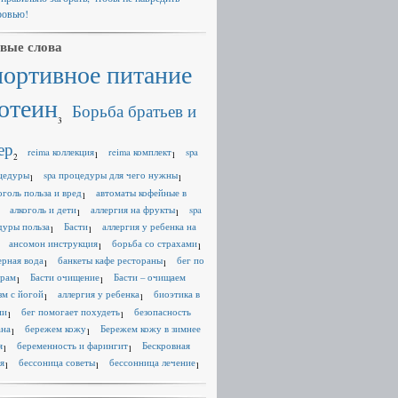
ровью!
вые слова
портивное питание
отеин
Борьба братьев и
3
ер
reima коллекция
reima комплект
spa
1
1
2
цедуры
spa процедуры для чего нужны
1
1
оголь польза и вред
автоматы кофейные в
1
алкоголь и дети
аллергия на фрукты
spa
1
1
дуры польза
Басти
аллергия у ребенка на
1
1
ансомон инструкция
борьба со страхами
1
1
ерная вода
банкеты кафе рестораны
бег по
1
1
ерам
Басти очищение
Басти – очищаем
1
1
зм с йогой
аллергия у ребенка
биоэтика в
1
1
ии
бег помогает похудеть
безопасность
1
1
ана
бережем кожу
Бережем кожу в зимнее
1
1
я
беременность и фарингит
Бескровная
1
1
я
бессоница советы
бессонница лечение
1
1
1