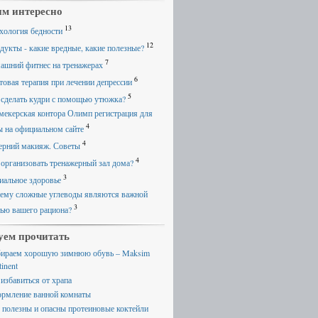
м интересно
13
хология бедности
12
дукты - какие вредные, какие полезные?
7
ашний фитнес на тренажерах
6
товая терапия при лечении депрессии
5
 сделать кудри с помощью утюжка?
мекерская контора Олимп регистрация для
4
ы на официальном сайте
4
ерний макияж. Советы
4
 организовать тренажерный зал дома?
3
иальное здоровье
ему сложные углеводы являются важной
3
тью вашего рациона?
уем прочитать
ираем хорошую зимнюю обувь – Maksim
inent
 избавиться от храпа
рмление ванной комнаты
 полезны и опасны протеиновые коктейли