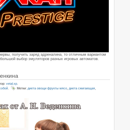
нервы, получить заряд адреналина, то отличным вариантом
 большой выбор эмуляторов разных игровых автоматов.
денкина
тор:
vetal.xp
.
собой
.
Метки:
диета овощи фрукты мясо
,
диета сжигающая
,