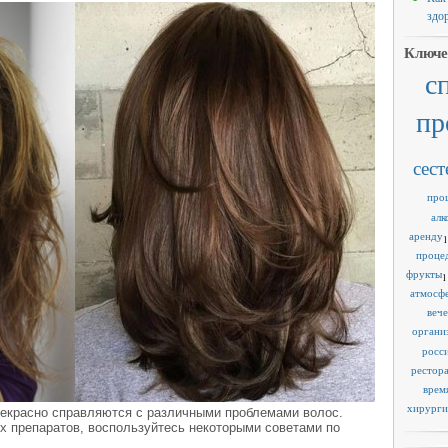
здо
Ключе
с
пр
сест
про
алк
аренду
1
проце
фрукты
1
атмосф
веч
органи
росс
рестор
врем
хирурги
екрасно справляются с различными проблемами волос.
х препаратов, воспользуйтесь некоторыми советами по