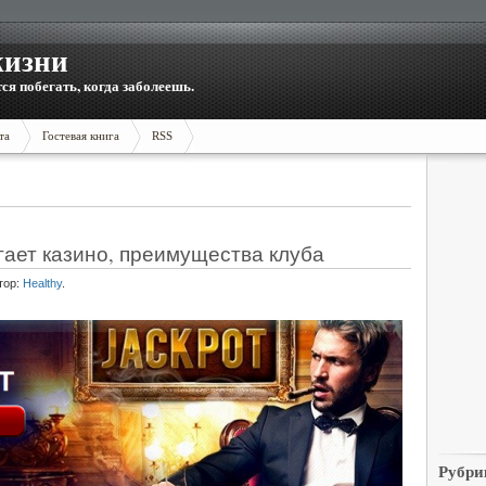
жизни
тся побегать, когда заболеешь.
та
Гостевая книга
RSS
гает казино, преимущества клуба
тор:
Healthy
.
Рубри