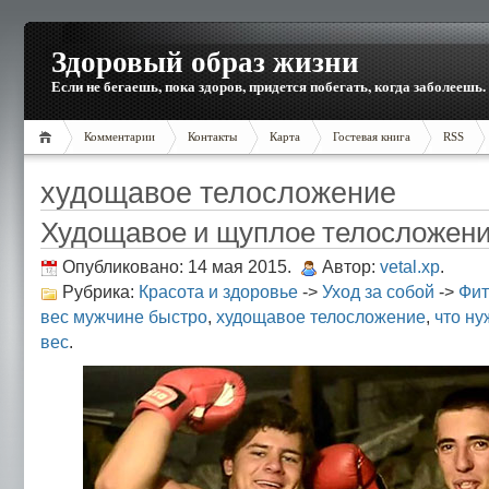
Здоровый образ жизни
Если не бегаешь, пока здоров, придется побегать, когда заболеешь.
Комментарии
Контакты
Карта
Гостевая книга
RSS
худощавое телосложение
Худощавое и щуплое телосложен
Опубликовано: 14 мая 2015.
Автор:
vetal.xp
.
Рубрика:
Красота и здоровье
->
Уход за собой
->
Фит
вес мужчине быстро
,
худощавое телосложение
,
что ну
вес
.