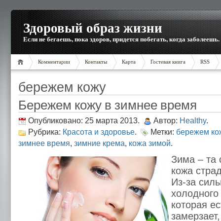
Здоровый образ жизни
Если не бегаешь, пока здоров, придется побегать, когда заболеешь.
Комментарии
Контакты
Карта
Гостевая книга
RSS
бережем кожу
Бережем кожу в зимнее время
Опубликовано: 25 марта 2013.
Автор:
Healthy
.
Рубрика:
Красота и здоровье
.
Метки:
бережем ко
зимнее время
,
зимние крема
,
кожа зимой
.
Зима – та 
кожа страд
Из-за силь
холодного 
которая ес
замерзает