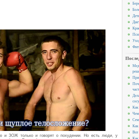
Бер
Бол
Дет
Дие
Кра
Пси
Ухо
Фит
После
Мед
реш
При
Поч
час
Дел
сос
Как
Чем
Сем
Как
Все
ю и ЗОЖ только и говорят о похудении. Но есть люди, у
Как