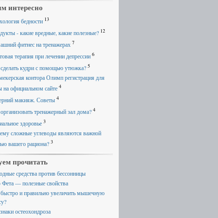
м интересно
13
хология бедности
12
дукты - какие вредные, какие полезные?
7
ашний фитнес на тренажерах
6
товая терапия при лечении депрессии
5
 сделать кудри с помощью утюжка?
мекерская контора Олимп регистрация для
4
ы на официальном сайте
4
ерний макияж. Советы
4
 организовать тренажерный зал дома?
3
иальное здоровье
ему сложные углеводы являются важной
3
тью вашего рациона?
уем прочитать
одные средства против бессонницы
 Фета — полезные свойства
 быстро и правильно увеличить мышечную
су?
знаки остеохондроза