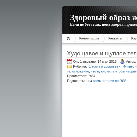
Здоровый образ 
Если не бегаешь, пока здоров, приде
Комментарии
Контакты
Кар
Худощавое и щуплое те
Опубликовано: 14 мая 2015.
Автор:
Рубрика:
Красота и здоровье
->
Фитнес
-
телосложение
,
что нужно есть чтобы набрат
Просмотров: 7857.
.
Подписаться на
комментарии по RSS