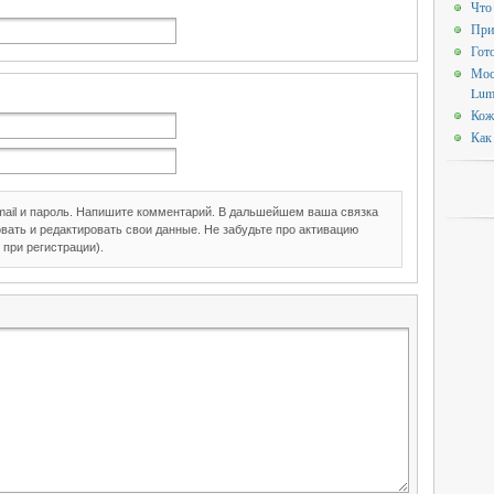
Что
При
Гот
Мос
Lum
Кож
Как
mail и пароль. Напишите комментарий. В дальшейшем ваша связка
вать и редактировать свои данные. Не забудьте про активацию
 при регистрации).