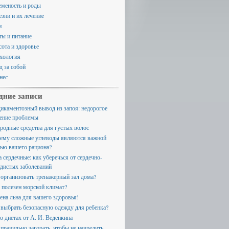
еменость и роды
езни и их лечение
и
ты и питание
сота и здоровье
хология
д за собой
нес
дние записи
икаментозный вывод из запоя: недорогое
ение проблемы
родные средства для густых волос
ему сложные углеводы являются важной
тью вашего рациона?
а сердечные: как уберечься от сердечно-
удистых заболеваний
 организовать тренажерный зал дома?
 полезен морской климат?
ена льна для вашего здоровья!
 выбрать безопасную одежду для ребенка?
 о диетах от А. И. Веденкина
 правильно загорать, чтобы не навредить