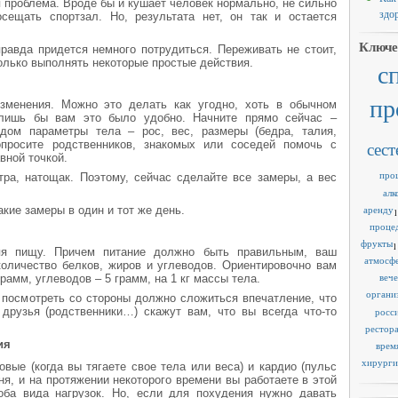
 проблема. Вроде бы и кушает человек нормально, не сильно
здо
сещать спортзал. Но, результата нет, он так и остается
Ключе
равда придется немного потрудиться. Переживать не стоит,
только выполнять некоторые простые действия.
с
пр
зменения. Можно это делать как угодно, хоть в обычном
, лишь бы вам это было удобно. Начните прямо сейчас –
дом параметры тела – рос, вес, размеры (бедра, талия,
сест
опросите родственников, знакомых или соседей помочь с
вной точкой.
про
тра, натощак. Поэтому, сейчас сделайте все замеры, а вес
алк
аренду
кие замеры в один и тот же день.
1
проце
фрукты
1
ляя пищу. Причем питание должно быть правильным, ваш
атмосф
оличество белков, жиров и углеводов. Ориентировочно вам
веч
грамм, углеводов – 5 грамм, на 1 кг массы тела.
органи
 посмотреть со стороны должно сложиться впечатление, что
 друзья (родственники…) скажут вам, что вы всегда что-то
росс
рестор
ия
врем
хирурги
овые (когда вы тягаете свое тела или веса) и кардио (пульс
я, и на протяжении некоторого времени вы работаете в этой
 оба вида нагрузок. Но, если для похудения нужно давать