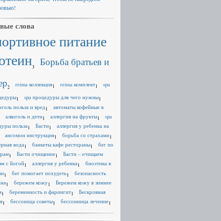
ровью!
вые слова
портивное питание
отеин
Борьба братьев и
3
ер
reima коллекция
reima комплект
spa
1
1
2
цедуры
spa процедуры для чего нужны
1
1
оголь польза и вред
автоматы кофейные в
1
алкоголь и дети
аллергия на фрукты
spa
1
1
дуры польза
Басти
аллергия у ребенка на
1
1
ансомон инструкция
борьба со страхами
1
1
ерная вода
банкеты кафе рестораны
бег по
1
1
ерам
Басти очищение
Басти – очищаем
1
1
зм с йогой
аллергия у ребенка
биоэтика в
1
1
ии
бег помогает похудеть
безопасность
1
1
ана
бережем кожу
Бережем кожу в зимнее
1
1
я
беременность и фарингит
Бескровная
1
1
я
бессоница советы
бессонница лечение
1
1
1