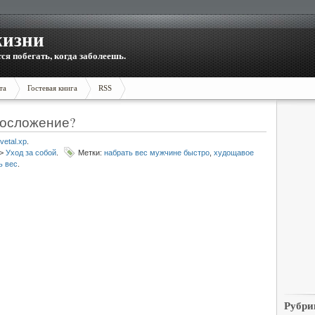
жизни
тся побегать, когда заболеешь.
та
Гостевая книга
RSS
лосложение?
vetal.xp
.
>
Уход за собой
.
Метки:
набрать вес мужчине быстро
,
худощавое
ь вес
.
Рубри