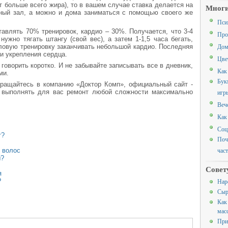
т больше всего жира), то в вашем случае ставка делается на
Многи
ный зал, а можно и дома заниматься с помощью своего же
Пси
тавлять 70% тренировок, кардио – 30%. Получается, что 3-4
Про
нужно тягать штангу (свой вес), а затем 1-1,5 часа бегать,
Дом
иловую тренировку заканчивать небольшой кардио. Последняя
и укрепления сердца.
Цве
 говорить коротко. И не забывайте записывать все в дневник,
Как
ми.
Бук
ращайтесь в компанию «Доктор Комп», официальный сайт -
 выполнять для вас ремонт любой сложности максимально
игр
Веч
Как
Соц
т?
Поч
час
 волос
ы?
Совет
я
?
Нар
Сыр
Как
мас
При