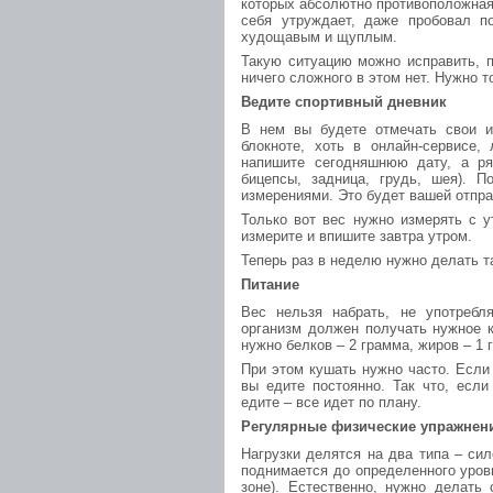
которых абсолютно противоположная
себя утруждает, даже пробовал по
худощавым и щуплым.
Такую ситуацию можно исправить, п
ничего сложного в этом нет. Нужно 
Ведите спортивный дневник
В нем вы будете отмечать свои и
блокноте, хоть в онлайн-сервисе
напишите сегодняшнюю дату, а ря
бицепсы, задница, грудь, шея). П
измерениями. Это будет вашей отпра
Только вот вес нужно измерять с у
измерите и впишите завтра утром.
Теперь раз в неделю нужно делать та
Питание
Вес нельзя набрать, не употреб
организм должен получать нужное к
нужно белков – 2 грамма, жиров – 1 
При этом кушать нужно часто. Если
вы едите постоянно. Так что, если
едите – все идет по плану.
Регулярные физические упражнен
Нагрузки делятся на два типа – сил
поднимается до определенного уровн
зоне). Естественно, нужно делать