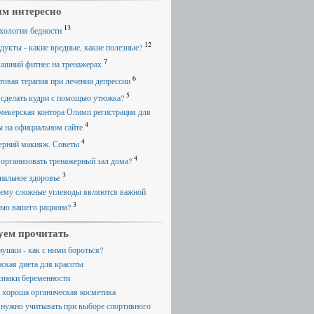
м интересно
13
хология бедности
12
дукты - какие вредные, какие полезные?
7
ашний фитнес на тренажерах
6
товая терапия при лечении депрессии
5
 сделать кудри с помощью утюжка?
мекерская контора Олимп регистрация для
4
ы на официальном сайте
4
ерний макияж. Советы
4
 организовать тренажерный зал дома?
3
иальное здоровье
ему сложные углеводы являются важной
3
тью вашего рациона?
уем прочитать
нушки - как с ними бороться?
ская диета для красоты
знаки беременности
 хороша органическая косметика
 нужно учитывать при выборе спортивного