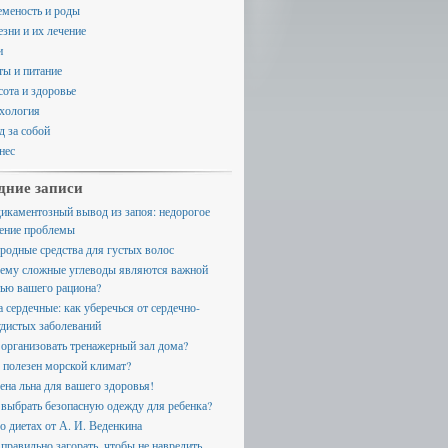
еменость и роды
езни и их лечение
и
ты и питание
сота и здоровье
хология
д за собой
нес
дние записи
икаментозный вывод из запоя: недорогое
ение проблемы
родные средства для густых волос
ему сложные углеводы являются важной
тью вашего рациона?
а сердечные: как уберечься от сердечно-
удистых заболеваний
 организовать тренажерный зал дома?
 полезен морской климат?
ена льна для вашего здоровья!
 выбрать безопасную одежду для ребенка?
 о диетах от А. И. Веденкина
 правильно загорать, чтобы не навредить