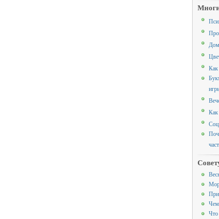
Многи
Пси
Про
Дом
Цве
Как
Бук
игр
Веч
Как
Соц
Поч
час
Совет
Вес
Мор
При
Чем
Что