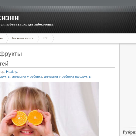
жизни
тся побегать, когда заболеешь.
та
Гостевая книга
RSS
 фрукты
тей
тор:
Healthy
.
фрукты
,
аллергия у ребенка
,
аллергия у ребенка на фрукты
.
Рубри