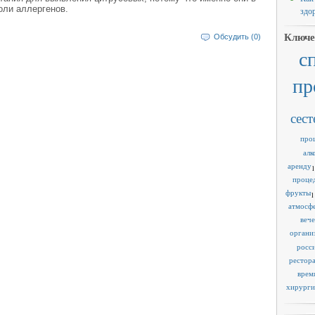
оли аллергенов.
здо
Ключе
Обсудить (0)
с
пр
сест
про
алк
аренду
1
проце
фрукты
1
атмосф
веч
органи
росс
рестор
врем
хирурги