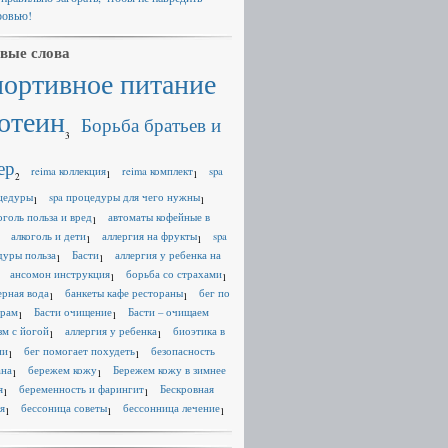
ровью!
вые слова
портивное питание
отеин
Борьба братьев и
3
ер
reima коллекция
reima комплект
spa
1
1
2
цедуры
spa процедуры для чего нужны
1
1
оголь польза и вред
автоматы кофейные в
1
алкоголь и дети
аллергия на фрукты
spa
1
1
дуры польза
Басти
аллергия у ребенка на
1
1
ансомон инструкция
борьба со страхами
1
1
ерная вода
банкеты кафе рестораны
бег по
1
1
ерам
Басти очищение
Басти – очищаем
1
1
зм с йогой
аллергия у ребенка
биоэтика в
1
1
ии
бег помогает похудеть
безопасность
1
1
ана
бережем кожу
Бережем кожу в зимнее
1
1
я
беременность и фарингит
Бескровная
1
1
я
бессоница советы
бессонница лечение
1
1
1