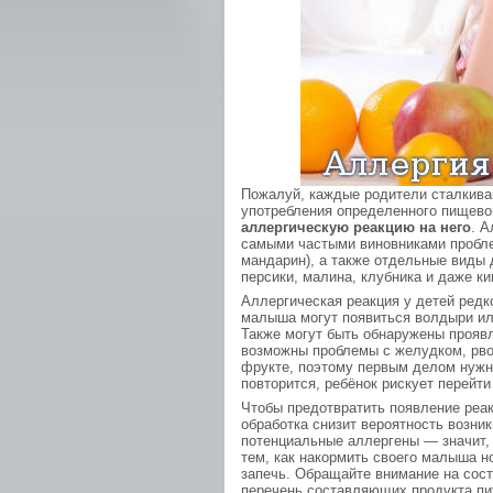
Пожалуй, каждые родители сталкиваю
употребления определенного пищевог
аллергическую реакцию на него
. 
самыми частыми виновниками пробле
мандарин), а также отдельные виды 
персики, малина, клубника и даже ки
Аллергическая реакция у детей редк
малыша могут появиться волдыри или 
Также могут быть обнаружены проявл
возможны проблемы с желудком, рво
фрукте, поэтому первым делом нужно
повторится, ребёнок рискует перейт
Чтобы предотвратить появление реак
обработка снизит вероятность возни
потенциальные аллергены — значит,
тем, как накормить своего малыша н
запечь. Обращайте внимание на сост
перечень составляющих продукта пи