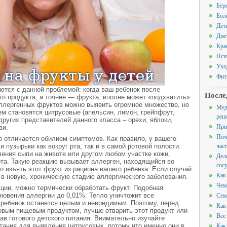
Бер
Бол
Дет
Дие
Кра
Пси
Ухо
Фит
тся с данной проблемой: когда ваш ребенок после
После
о продукта, а точнее — фрукта, вполне может «подхватить»
Аллергенных фруктов можно выявить огромное множество, но
Мед
м становятся цитрусовые (апельсин, лимон, грейпфрут,
реш
других представителей данного класса – орехи, яблоки,
При
ви.
Поч
о отличается обилием симптомов. Как правило, у вашего
час
пузырьки как вокруг рта, так и в самой ротовой полости.
ения сыпи на животе или другом любом участке кожи,
Дел
та. Такую реакцию вызывает аллерген, находящийся во
сос
 изъять этот фрукт из рациона вашего ребенка. Если случай
Как
и в новую, хроническую стадию аллергического заболевания.
Чем
ции, можно термически обработать фрукт. Подобная
Сем
кновения аллергии до 0,01%. Тепло уничтожит все
 ребенок останется целым и невредимым. Поэтому, перед
Как
овым пищевым продуктом, лучше отварить этот продукт или
Все
ав готового детского питания. Внимательно изучайте
Как
тания для выявления цитрусовых, потому что именно они в