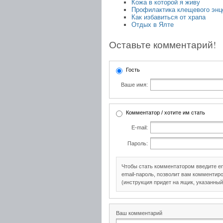
Кожа в которой я живу
Профилактика клещевого эн
Как избавиться от храпа
Отдых в Ялте
Оставьте комментарий!
Гость
Ваше имя:
Комментатор / хотите им стать
E-mail:
Пароль:
Чтобы стать комментатором введите e
email-пароль, позволит вам комментиро
(инструкция придет на ящик, указанный
Ваш комментарий