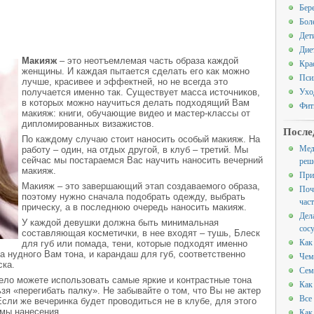
Бер
Бол
Дет
Дие
Макияж
– это неотъемлемая часть образа каждой
Кра
женщины. И каждая пытается сделать его как можно
Пси
лучше, красивее и эффектней, но не всегда это
Ухо
получается именно так. Существует масса источников,
в которых можно научиться делать подходящий Вам
Фит
макияж: книги, обучающие видео и мастер-классы от
дипломированных визажистов.
После
По каждому случаю стоит наносить особый макияж. На
Мед
работу – один, на отдых другой, в клуб – третий. Мы
сейчас мы постараемся Вас научить наносить вечерний
реш
макияж.
При
Макияж – это завершающий этап создаваемого образа,
Поч
поэтому нужно сначала подобрать одежду, выбрать
час
прическу, а в последнюю очередь наносить макияж.
Дел
У каждой девушки должна быть минимальная
сос
составляющая косметички, в нее входят – тушь, Блеск
Как
для губ или помада, тени, которые подходят именно
а нудного Вам тона, и карандаш для губ, соответственно
Чем
ска.
Сем
ело можете использовать самые яркие и контрастные тона
Как
ьзя «перегибать палку». Не забывайте о том, что Вы не актер
Все
Если же вечеринка будет проводиться не в клубе, для этого
емы нанесения.
Как