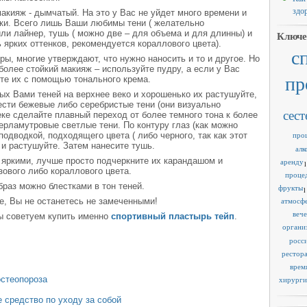
здо
кияж - дымчатый. На это у Вас не уйдет много времени и
ики. Всего лишь Ваши любимы тени ( желательно
или лайнер, тушь ( можно две – для объема и для длинны) и
Ключе
ь ярких оттенков, рекомендуется кораллового цвета).
с
ры, многие утверждают, что нужно наносить и то и другое. Но
более стойкий макияж – используйте пудру, а если у Вас
пр
те их с помощью тонального крема.
х Вами теней на верхнее веко и хорошенько их растушуйте,
ести бежевые либо серебристые тени (они визуально
сест
еке сделайте плавный переход от более темного тона к более
перламутровые светлые тени. По контуру глаз (как можно
одводкой, подходящего цвета ( либо черного, так как этот
про
 и растушуйте. Затем нанесите тушь.
алк
 яркими, лучше просто подчеркните их карандашом и
аренду
1
зового либо кораллового цвета.
проце
раз можно блестками в тон теней.
фрукты
1
е, Вы не останетесь не замеченными!
атмосф
веч
ы советуем купить именно
спортивный пластырь тейп
.
органи
росс
рестор
врем
остеопороза
хирурги
 средство по уходу за собой