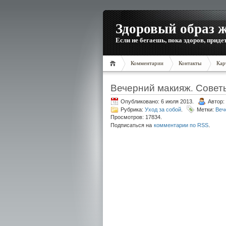
Здоровый образ 
Если не бегаешь, пока здоров, приде
Комментарии
Контакты
Кар
Вечерний макияж. Совет
Опубликовано: 6 июля 2013.
Автор:
Рубрика:
Уход за собой
.
Метки:
Веч
Просмотров: 17834.
.
Подписаться на
комментарии по RSS