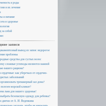
еменость и роды
езни и их лечение
и
ты и питание
сота и здоровье
хология
д за собой
нес
дние записи
икаментозный вывод из запоя: недорогое
ение проблемы
родные средства для густых волос
ему сложные углеводы являются важной
тью вашего рациона?
а сердечные: как уберечься от сердечно-
удистых заболеваний
 организовать тренажерный зал дома?
 полезен морской климат?
ена льна для вашего здоровья!
 выбрать безопасную одежду для ребенка?
 о диетах от А. И. Веденкина
 правильно загорать, чтобы не навредить