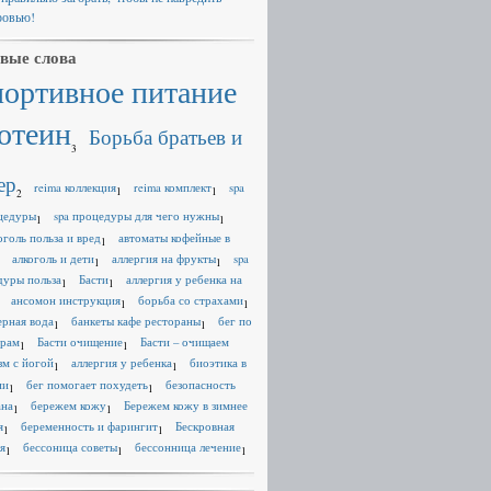
ровью!
вые слова
портивное питание
отеин
Борьба братьев и
3
ер
reima коллекция
reima комплект
spa
1
1
2
цедуры
spa процедуры для чего нужны
1
1
оголь польза и вред
автоматы кофейные в
1
алкоголь и дети
аллергия на фрукты
spa
1
1
дуры польза
Басти
аллергия у ребенка на
1
1
ансомон инструкция
борьба со страхами
1
1
ерная вода
банкеты кафе рестораны
бег по
1
1
ерам
Басти очищение
Басти – очищаем
1
1
зм с йогой
аллергия у ребенка
биоэтика в
1
1
ии
бег помогает похудеть
безопасность
1
1
ана
бережем кожу
Бережем кожу в зимнее
1
1
я
беременность и фарингит
Бескровная
1
1
я
бессоница советы
бессонница лечение
1
1
1