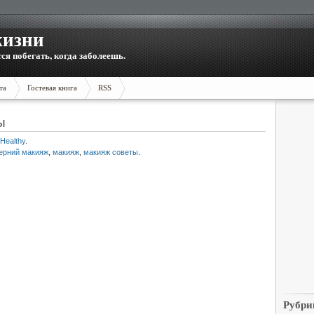
жизни
тся побегать, когда заболеешь.
та
Гостевая книга
RSS
ы
Healthy
.
ерний макияж
,
макияж
,
макияж советы
.
Рубри