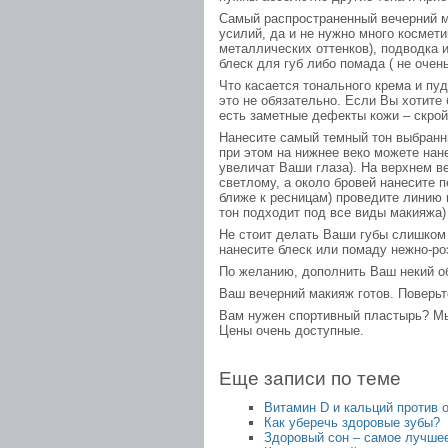
Самый распространенный вечерний ма
усилий, да и не нужно много космет
металлических оттенков), подводка 
блеск для губ либо помада ( не очен
Что касается тонального крема и пуд
это не обязательно. Если Вы хотите 
есть заметные дефекты кожи – скрой
Нанесите самый темный тон выбранны
при этом на нижнее веко можете нан
увеличат Ваши глаза). На верхнем в
светлому, а около бровей нанесите 
ближе к ресницам) проведите линию п
тон подходит под все виды макияжа)
Не стоит делать Ваши губы слишком
нанесите блеск или помаду нежно-ро
По желанию, дополнить Ваш некий об
Ваш вечерний макияж готов. Поверьт
Вам нужен
спортивный пластырь? М
Цены очень доступные.
Еще записи по теме
Витамин D и кальций против 
Как уберечь здоровые зубы?
Здоровый сон – самое лучшее