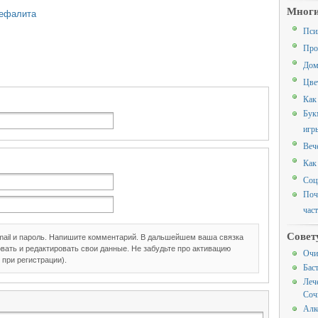
Многи
цефалита
Пси
Про
Дом
Цве
Как
Бук
игр
Веч
Как
Соц
Поч
час
Совет
mail и пароль. Напишите комментарий. В дальшейшем ваша связка
вать и редактировать свои данные. Не забудьте про активацию
Очи
 при регистрации).
Бас
Леч
Соч
Алк