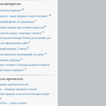
м интересно
13
хология бедности
12
дукты - какие вредные, какие полезные?
7
ашний фитнес на тренажерах
6
товая терапия при лечении депрессии
5
 сделать кудри с помощью утюжка?
мекерская контора Олимп регистрация для
4
ы на официальном сайте
4
ерний макияж. Советы
4
 организовать тренажерный зал дома?
3
иальное здоровье
ему сложные углеводы являются важной
3
тью вашего рациона?
уем прочитать
щение организма йогой
ти – очищаем организм с йогой
ение шрамов в косметологическом центре
и
оголь — вред и польза