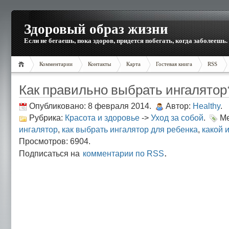
Здоровый образ жизни
Если не бегаешь, пока здоров, придется побегать, когда заболеешь.
Комментарии
Контакты
Карта
Гостевая книга
RSS
Как правильно выбрать ингалятор
Опубликовано: 8 февраля 2014.
Автор:
Healthy
.
Рубрика:
Красота и здоровье
->
Уход за собой
.
Ме
ингалятор
,
как выбрать ингалятор для ребенка
,
какой 
Просмотров: 6904.
.
Подписаться на
комментарии по RSS