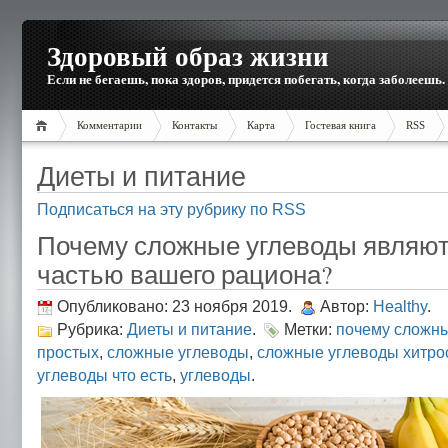
Здоровый образ жизни
Если не бегаешь, пока здоров, придется побегать, когда заболеешь.
Комментарии
Контакты
Карта
Гостевая книга
RSS
Диеты и питание
Подписаться на эту рубрику по RSS
Почему сложные углеводы являют
частью вашего рациона?
Опубликовано: 23 ноября 2019.
Автор:
Healthy
.
Рубрика:
Диеты и питание
.
Метки:
почему сложн
простых
,
сложные углеводы
,
сложные углеводы хитро
углеводы что есть
,
углеводы
.