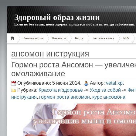
Здоровый образ жизни
Если не бегаешь, пока здоров, придется побегать, когда заболеешь.
Комментарии
Контакты
Карта
Гостевая книга
RSS
ансомон инструкция
Гормон роста Ансомон — увеличе
омолаживание
Опубликовано: 5 июня 2014.
Автор:
vetal.xp
.
Рубрика:
Красота и здоровье
->
Уход за собой
->
Фит
инструкция
,
гормон роста ансомон
,
курс ансомона
.