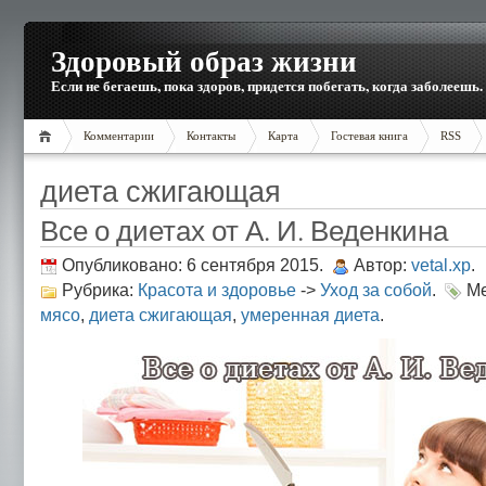
Здоровый образ жизни
Если не бегаешь, пока здоров, придется побегать, когда заболеешь.
Комментарии
Контакты
Карта
Гостевая книга
RSS
диета сжигающая
Все о диетах от А. И. Веденкина
Опубликовано: 6 сентября 2015.
Автор:
vetal.xp
.
Рубрика:
Красота и здоровье
->
Уход за собой
.
Ме
мясо
,
диета сжигающая
,
умеренная диета
.