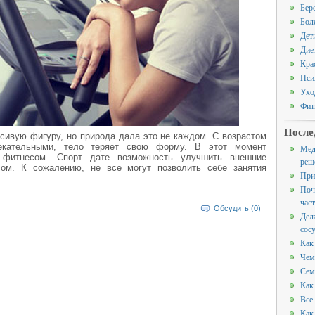
Бер
Бол
Дет
Дие
Кра
Пси
Ухо
Фит
После
асивую фигуру, но природа дала это не каждом. С возрастом
екательными, тело теряет свою форму. В этот момент
Мед
 фитнесом. Спорт дате возможность улучшить внешние
реш
ом. К сожалению, не все могут позволить себе занятия
При
Поч
час
Обсудить (0)
Дел
сос
Как
Чем
Сем
Как
Все
Как