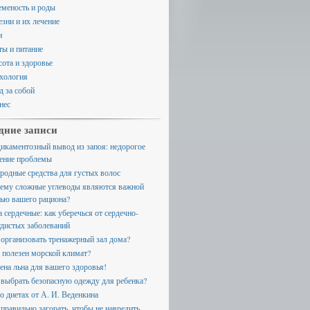
еменость и роды
езни и их лечение
и
ты и питание
сота и здоровье
хология
д за собой
нес
дние записи
икаментозный вывод из запоя: недорогое
ение проблемы
родные средства для густых волос
ему сложные углеводы являются важной
тью вашего рациона?
а сердечные: как уберечься от сердечно-
удистых заболеваний
 организовать тренажерный зал дома?
 полезен морской климат?
ена льна для вашего здоровья!
 выбрать безопасную одежду для ребенка?
 о диетах от А. И. Веденкина
 правильно загорать, чтобы не навредить