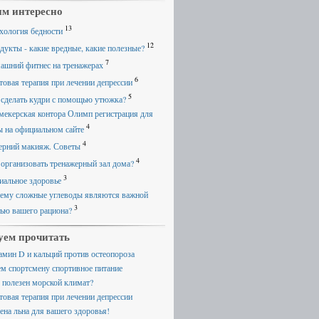
м интересно
13
хология бедности
12
дукты - какие вредные, какие полезные?
7
ашний фитнес на тренажерах
6
товая терапия при лечении депрессии
5
 сделать кудри с помощью утюжка?
мекерская контора Олимп регистрация для
4
ы на официальном сайте
4
ерний макияж. Советы
4
 организовать тренажерный зал дома?
3
иальное здоровье
ему сложные углеводы являются важной
3
тью вашего рациона?
уем прочитать
амин D и кальций против остеопороза
ем спортсмену спортивное питание
 полезен морской климат?
товая терапия при лечении депрессии
ена льна для вашего здоровья!