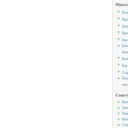
Многи
Пси
Про
Дом
Цве
Как
Бук
игр
Веч
Как
Соц
Поч
час
Совет
Вит
Зач
Чем
Цве
Сем