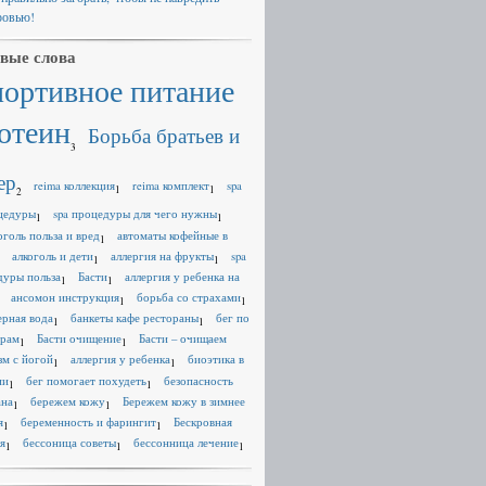
ровью!
вые слова
портивное питание
отеин
Борьба братьев и
3
ер
reima коллекция
reima комплект
spa
1
1
2
цедуры
spa процедуры для чего нужны
1
1
оголь польза и вред
автоматы кофейные в
1
алкоголь и дети
аллергия на фрукты
spa
1
1
дуры польза
Басти
аллергия у ребенка на
1
1
ансомон инструкция
борьба со страхами
1
1
ерная вода
банкеты кафе рестораны
бег по
1
1
ерам
Басти очищение
Басти – очищаем
1
1
зм с йогой
аллергия у ребенка
биоэтика в
1
1
ии
бег помогает похудеть
безопасность
1
1
ана
бережем кожу
Бережем кожу в зимнее
1
1
я
беременность и фарингит
Бескровная
1
1
я
бессоница советы
бессонница лечение
1
1
1