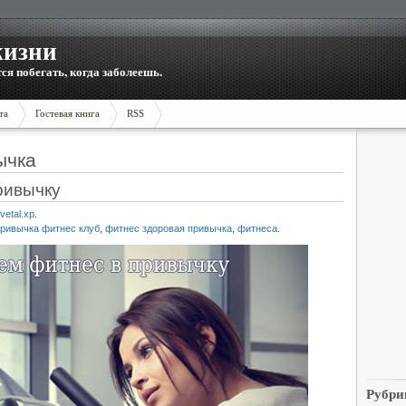
жизни
тся побегать, когда заболеешь.
та
Гостевая книга
RSS
ычка
ривычку
vetal.xp
.
привычка фитнес клуб
,
фитнес здоровая привычка
,
фитнеса
.
Рубри