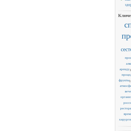
здо
Ключе
с
пр
сест
про
алк
аренду
1
проце
фрукты
1
атмосф
веч
органи
росс
рестор
врем
хирурги