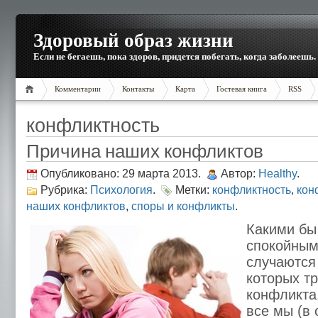
Здоровый образ жизни
Если не бегаешь, пока здоров, придется побегать, когда заболеешь.
Комментарии
Контакты
Карта
Гостевая книга
RSS
конфликтность
Причина наших конфликтов
Опубликовано: 29 марта 2013.
Автор:
Healthy
.
Рубрика:
Психология
.
Метки:
конфликтность
,
кон
наших конфликтов
,
споры и конфликты
.
Какими бы
спокойным
случаются 
которых т
конфликта.
все мы (в