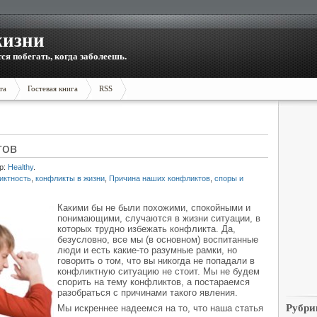
жизни
тся побегать, когда заболеешь.
та
Гостевая книга
RSS
тов
р:
Healthy
.
иктность
,
конфликты в жизни
,
Причина наших конфликтов
,
споры и
Какими бы не были похожими, спокойными и
понимающими, случаются в жизни ситуации, в
которых трудно избежать конфликта. Да,
безусловно, все мы (в основном) воспитанные
люди и есть какие-то разумные рамки, но
говорить о том, что вы никогда не попадали в
конфликтную ситуацию не стоит. Мы не будем
спорить на тему конфликтов, а постараемся
разобраться с причинами такого явления.
Рубри
Мы искреннее надеемся на то, что наша статья