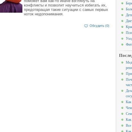
поможет вам как-то иначе взглянуть на
Бер
конфликты и позволит научиться избегать их,
Бол
предотвращая такие ситуации с самых первых
ноток недопонимания.
Дет
Дие
Обсудить (0)
Кра
Пси
Ухо
Фит
После
Мед
реш
При
Поч
час
Дел
сос
Как
Чем
Сем
Как
Все
Как