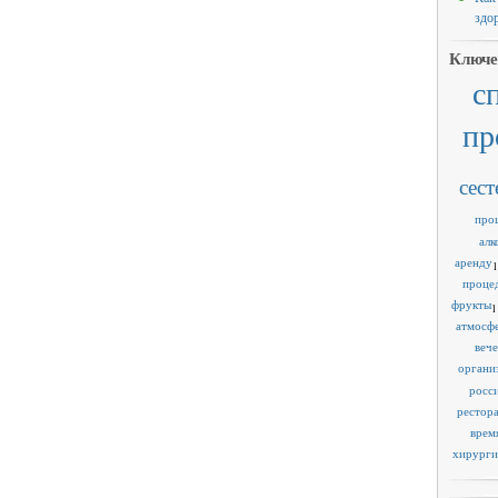
здо
Ключе
с
пр
сест
про
алк
аренду
1
проце
фрукты
1
атмосф
веч
органи
росс
рестор
врем
хирурги