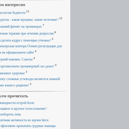
м интересно
13
хология бедности
12
дукты - какие вредные, какие полезные?
7
ашний фитнес на тренажерах
6
товая терапия при лечении депрессии
5
 сделать кудри с помощью утюжка?
мекерская контора Олимп регистрация для
4
ы на официальном сайте
4
ерний макияж. Советы
4
 организовать тренажерный зал дома?
3
иальное здоровье
ему сложные углеводы являются важной
3
тью вашего рациона?
уем прочитать
новидности острой боли
ощавое и щуплое телосложение?
 побороть лень
ечная активность во время йоги
 эфективно прокачать грудные мышцы