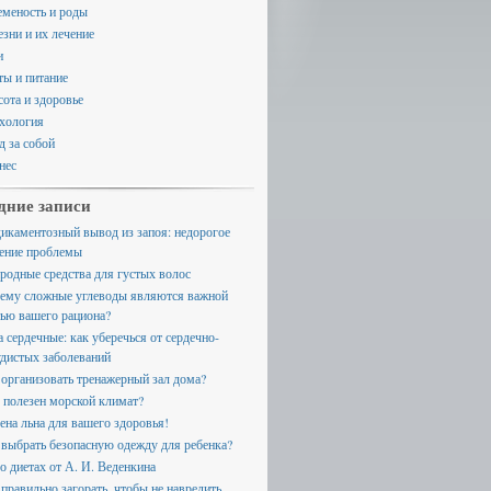
еменость и роды
езни и их лечение
и
ты и питание
сота и здоровье
хология
д за собой
нес
дние записи
икаментозный вывод из запоя: недорогое
ение проблемы
родные средства для густых волос
ему сложные углеводы являются важной
тью вашего рациона?
а сердечные: как уберечься от сердечно-
удистых заболеваний
 организовать тренажерный зал дома?
 полезен морской климат?
ена льна для вашего здоровья!
 выбрать безопасную одежду для ребенка?
 о диетах от А. И. Веденкина
 правильно загорать, чтобы не навредить