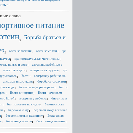
ровью!
вые слова
портивное питание
отеин
Борьба братьев и
3
ер
reima коллекция
reima комплект
spa
1
1
2
цедуры
spa процедуры для чего нужны
1
1
оголь польза и вред
автоматы кофейные в
1
алкоголь и дети
аллергия на фрукты
spa
1
1
дуры польза
Басти
аллергия у ребенка на
1
1
ансомон инструкция
борьба со страхами
1
1
ерная вода
банкеты кафе рестораны
бег по
1
1
ерам
Басти очищение
Басти – очищаем
1
1
зм с йогой
аллергия у ребенка
биоэтика в
1
1
ии
бег помогает похудеть
безопасность
1
1
ана
бережем кожу
Бережем кожу в зимнее
1
1
я
беременность и фарингит
Бескровная
1
1
я
бессоница советы
бессонница лечение
1
1
1