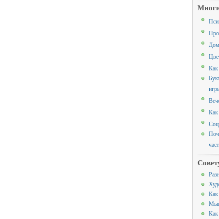
Многи
Пси
Про
Дом
Цве
Как
Бук
игр
Веч
Как
Соц
Поч
час
Совет
Раз
Худ
Как
Мыш
Как