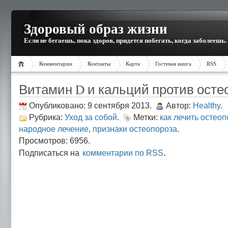
Здоровый образ жизни
Если не бегаешь, пока здоров, придется побегать, когда заболеешь.
Комментарии
Контакты
Карта
Гостевая книга
RSS
Витамин D и кальций против осте
Опубликовано: 9 сентября 2013.
Автор:
Healthy
.
Рубрика:
Уход за собой
.
Метки:
как лечить остеоп
народное лечение
,
признаки остеопороза
.
Просмотров: 6956.
.
Подписаться на
комментарии по RSS