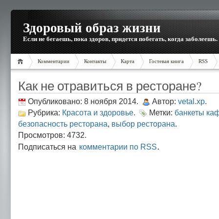
Здоровый образ жизни
Если не бегаешь, пока здоров, придется побегать, когда заболеешь.
Комментарии
Контакты
Карта
Гостевая книга
RSS
Как не отравиться в ресторане?
Опубликовано: 8 ноября 2014.
Автор:
vetal.xp
.
Рубрика:
Красота и здоровье
.
Метки:
банкеты ка
безопасность ресторана
,
выбор ресторана
.
Просмотров: 4732.
.
Подписаться на
комментарии по RSS