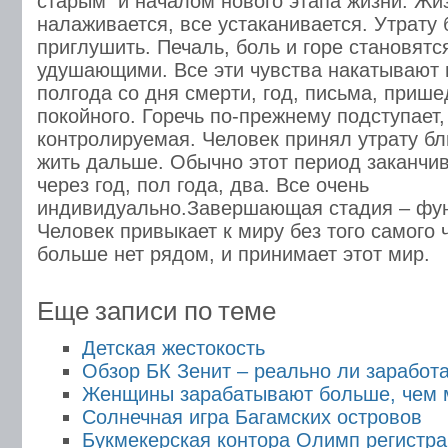
старым и началом нового этапа жизни. Жи
налаживается, все устаканивается. Утрату 
приглушить. Печаль, боль и горе становятс
удушающими. Все эти чувства накатывают
полгода со дня смерти, год, письма, приш
покойного. Горечь по-прежнему подступает,
контролируемая. Человек принял утрату бл
жить дальше. Обычно этот период
заканчив
через год, пол года, два. Все очень
индивидуально.
Завершающая стадия – фун
Человек привыкает к миру без того самого 
больше нет рядом, и принимает этот мир.
Еще записи по теме
Детская жестокость
Обзор БК Зенит – реально ли заработа
Женщины зарабатывают больше, чем
Солнечная игра Багамских островов
Букмекерская контора Олимп регистра