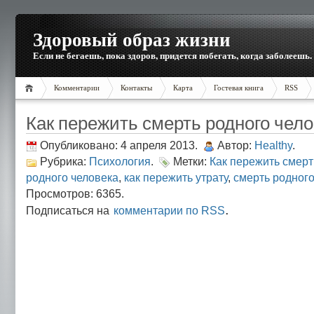
Здоровый образ жизни
Если не бегаешь, пока здоров, придется побегать, когда заболеешь.
Комментарии
Контакты
Карта
Гостевая книга
RSS
Как пережить смерть родного чел
Опубликовано: 4 апреля 2013.
Автор:
Healthy
.
Рубрика:
Психология
.
Метки:
Как пережить смерт
родного человека
,
как пережить утрату
,
смерть родного
Просмотров: 6365.
.
Подписаться на
комментарии по RSS