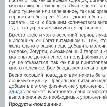
постный, так как за время холодов, организ
мясных жирных бульонов. Лучше всего, чт
было тушеное или запеченное, так как орга
справиться быстрее. Ужин – должен быть к
(салаты, соки, с большим количеством вит
т.д.), это укрепляет иммунитет организма.
Вместо кофе и чая в весенний период лучш
шиповника, он богат витамином С. Тем, кто
желательно в рацион еще добавить молоч
(молоко, йогурты, обезжиренный творог и 
маленькое дополнение: от полуфабрикатов
лучше отказаться, так как пища приготовле
много полезнее. Все блюда желательно пр
Весна хороший повод для вам начать бегат
любимую музыку. Правильное питание недо
добавить к этому физические упражнения.
адидас
поможет чувствовать себя комфорт
выполнения всех необходимых упражнений
Продукты-помощники