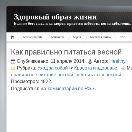
Здоровый образ жизни
Если не бегаешь, пока здоров, придется побегать, когда заболеешь.
Комментарии
Контакты
Карта
Гостевая книга
RSS
Как правильно питаться весной
Опубликовано: 11 апреля 2014.
Автор:
Healthy
.
Рубрика:
Уход за собой
->
Красота и здоровье
.
Ме
правильное питание весной
,
чем питаться весной
.
Просмотров: 4822.
.
Подписаться на
комментарии по RSS