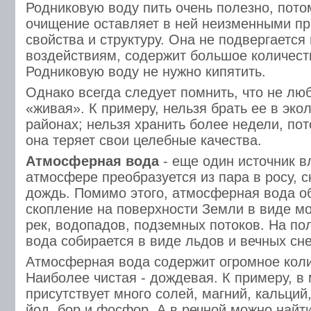
Родниковую воду пить очень полезно, пото
очищение оставляет в ней неизменными пр
свойства и структуру. Она не подвергаетс
воздействиям, содержит большое количест
Родниковую воду не нужно кипятить.
Однако всегда следует помнить, что не лю
«живая». К примеру, нельзя брать ее в эко
районах; нельзя хранить более недели, по
она теряет свои целебные качества.
Атмосферная вода
- еще один источник вл
атмосфере преобразуется из пара в росу, сн
дождь. Помимо этого, атмосферная вода о
скопление на поверхности Земли в виде мо
рек, водопадов, подземных потоков. На п
вода собирается в виде льдов и вечных сне
Атмосферная вода содержит огромное коли
Наиболее чистая - дождевая. К примеру, в
присутствует много солей, магний, кальций,
йод, бор и фосфор. А в речной можно найти