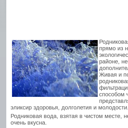
Родникова
прямо из 
экологиче
районе, не
дополните
Живая и п
родникова
фильтраци
способом ч
представл
эликсир здоровья, долголетия и молодости
Родниковая вода, взятая в чистом месте, не
очень вкусна.