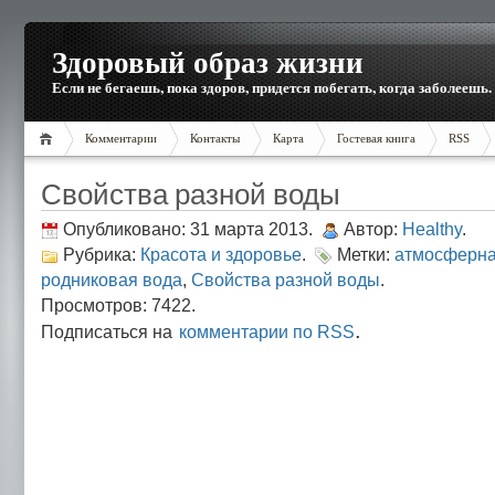
Здоровый образ жизни
Если не бегаешь, пока здоров, придется побегать, когда заболеешь.
Комментарии
Контакты
Карта
Гостевая книга
RSS
Свойства разной воды
Опубликовано: 31 марта 2013.
Автор:
Healthy
.
Рубрика:
Красота и здоровье
.
Метки:
атмосферна
родниковая вода
,
Свойства разной воды
.
Просмотров: 7422.
.
Подписаться на
комментарии по RSS