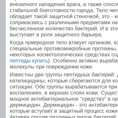
внезапного нападения врага, а также спос
стабильной боеготовности города. Тело чел
обладает такой защитной стеночкой, это - 
соприкасаясь с различными предметами на
бесчисленное количество бактерий. И в эт
выступает в роли защитного барьера.
Когда чужеродное тело атакует организм, 
специальные противомикробные протеины, 
некоторых косметологических средствах с
пептиды купить
). Особенно активно выраб
молекулы при повреждении кожи.
Известны две группы пептидных бактерий:
кателицидины, которые сберегаются для ко
ситуации. Обе группы вырабатываются при
воспалениях, в верхних слоях кожи. Сущес
мощное антибактериальное "средство" в ор
дермицидин. Дермицидин - это антибактер
которые вступает в защитный процесс кожи
Активен против различных видов бактерий: