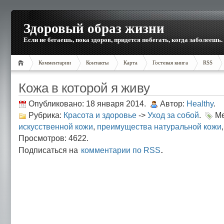
Здоровый образ жизни
Если не бегаешь, пока здоров, придется побегать, когда заболеешь.
Комментарии
Контакты
Карта
Гостевая книга
RSS
Кожа в которой я живу
Опубликовано: 18 января 2014.
Автор:
Healthy
.
Рубрика:
Красота и здоровье
->
Уход за собой
.
Ме
искусственной кожи
,
преимущества натуральной кожи
Просмотров: 4622.
.
Подписаться на
комментарии по RSS