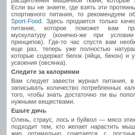
расщепления мышечной ткани, которые з
Если вы не знаете, где взять эти протеи
спортивного питания, то рекомендуем о
Sport-Food
. Здесь продается только каче
питание, которое поможет вам пра
мускулатуру (конечно-же при услови
принципов). Где-то час спустя вам необ
еще раз, теперь уже полностью натура
которые содержат белок (яйца, бекон) и 
усвоения (овсянка).
Следите за калориями
Вам следует завести журнал питания, в
записывать количество потребленных ка
того, чтобы знать достаточно ли вы попо
нужными веществами.
Ешьте дичь
Олень, страус, лось и буйвол — мясо эти
подходит тем, кто желает нарастить мы
жир оптимально сочетается с постн