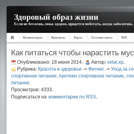
Здоровый образ жизни
Если не бегаешь, пока здоров, придется побегать, когда заболеешь.
Комментарии
Контакты
Карта
Гостевая книга
RSS
Как питаться чтобы нарастить мус
Опубликовано: 18 июня 2014.
Автор:
vetal.xp
.
Рубрика:
Красота и здоровье
->
Фитнес
->
Уход за с
спортивное питание
,
протеин спортивное питание
,
спо
питание
.
Просмотров: 4333.
.
Подписаться на
комментарии по RSS