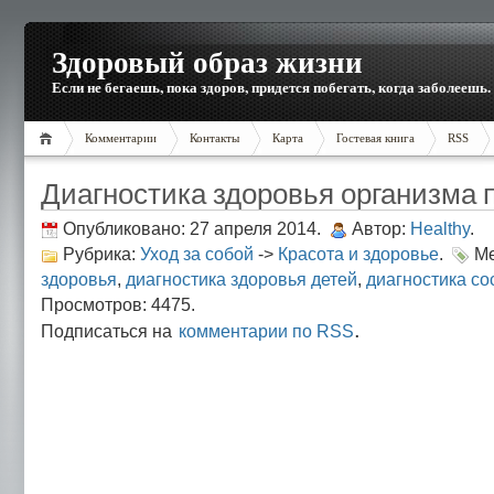
Здоровый образ жизни
Если не бегаешь, пока здоров, придется побегать, когда заболеешь.
Комментарии
Контакты
Карта
Гостевая книга
RSS
Диагностика здоровья организма 
Опубликовано: 27 апреля 2014.
Автор:
Healthy
.
Рубрика:
Уход за собой
->
Красота и здоровье
.
Ме
здоровья
,
диагностика здоровья детей
,
диагностика со
Просмотров: 4475.
.
Подписаться на
комментарии по RSS