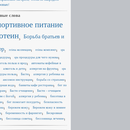
ровью!
вые слова
портивное питание
отеин
Борьба братьев и
3
ер
reima коллекция
reima комплект
spa
1
1
2
цедуры
spa процедуры для чего нужны
1
1
оголь польза и вред
автоматы кофейные в
1
алкоголь и дети
аллергия на фрукты
spa
1
1
дуры польза
Басти
аллергия у ребенка на
1
1
ансомон инструкция
борьба со страхами
1
1
ерная вода
банкеты кафе рестораны
бег по
1
1
ерам
Басти очищение
Басти – очищаем
1
1
зм с йогой
аллергия у ребенка
биоэтика в
1
1
ии
бег помогает похудеть
безопасность
1
1
ана
бережем кожу
Бережем кожу в зимнее
1
1
я
беременность и фарингит
Бескровная
1
1
я
бессоница советы
бессонница лечение
1
1
1