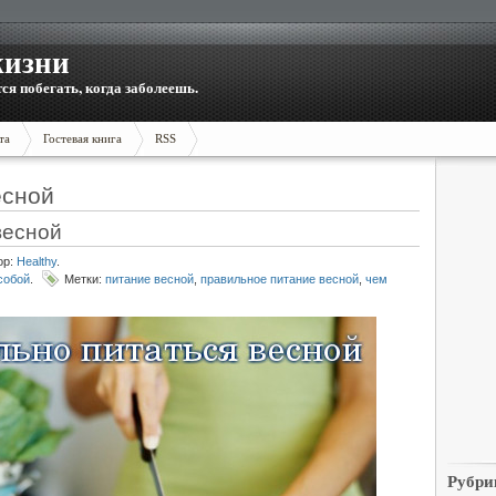
жизни
тся побегать, когда заболеешь.
та
Гостевая книга
RSS
есной
весной
ор:
Healthy
.
собой
.
Метки:
питание весной
,
правильное питание весной
,
чем
Рубри