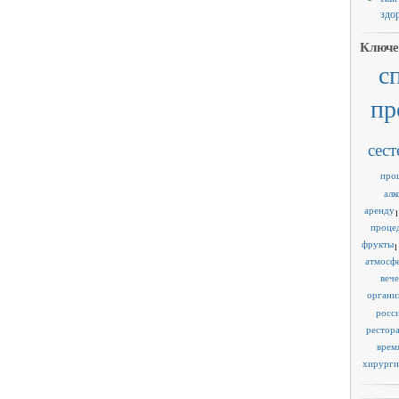
здо
Ключе
с
пр
сест
про
алк
аренду
1
проце
фрукты
1
атмосф
веч
органи
росс
рестор
врем
хирурги