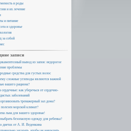
еменость и роды
езни и их лечение
и
ты и питание
сота и здоровье
хология
д за собой
нес
дние записи
икаментозный вывод из запоя: недорогое
ение проблемы
родные средства для густых волос
ему сложные углеводы являются важной
тью вашего рациона?
а сердечные: как уберечься от сердечно-
удистых заболеваний
 организовать тренажерный зал дома?
 полезен морской климат?
ена льна для вашего здоровья!
 выбрать безопасную одежду для ребенка?
 о диетах от А. И. Веденкина
 правильно загорать, чтобы не навредить