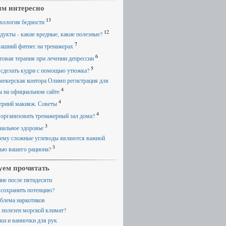
м интересно
13
хология бедности
12
дукты - какие вредные, какие полезные?
7
ашний фитнес на тренажерах
6
товая терапия при лечении депрессии
5
 сделать кудри с помощью утюжка?
мекерская контора Олимп регистрация для
4
ы на официальном сайте
4
ерний макияж. Советы
4
 организовать тренажерный зал дома?
3
иальное здоровье
ему сложные углеводы являются важной
3
тью вашего рациона?
уем прочитать
ние после пятидесяти
 сохранить потенцию?
блема наркотиков
 полезен морской климат?
ки и ванночки для рук