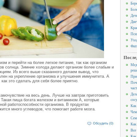
Бер
Бол
Дет
Дие
Кра
Пси
Ухо
Фит
После
изм и перейти на более легкое питание, так как организм
Мед
ков солнца. Зимние холода делают организм более слабым и
реш
циям. Из всего выше сказанного делаем вывод, что
При
влен на укрепление организма и улучшения иммунитета. А
 как это сделать для себя более приятно.
Поч
час
Дел
 самочувствие на весь день. Лучше на завтрак приготовить
сос
 Такая пища богата железом и витамином А, которые
ой работоспособности организма. В продуктах
Как
ится много углеводов, что помогает работе мозга.
Чем
Сем
Обсудить (0)
Как
Все
Как