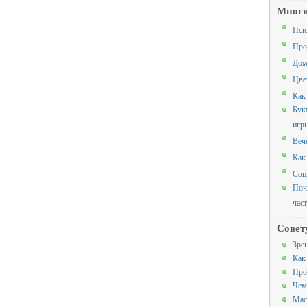
Многи
Пси
Про
Дом
Цве
Как
Бук
игр
Веч
Как
Соц
Поч
час
Совет
Зре
Как
Про
Чем
Мас