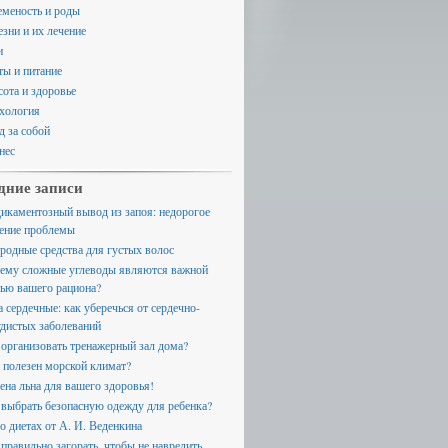
еменость и роды
езни и их лечение
и
ты и питание
сота и здоровье
хология
д за собой
нес
дние записи
икаментозный вывод из запоя: недорогое
ение проблемы
родные средства для густых волос
ему сложные углеводы являются важной
тью вашего рациона?
а сердечные: как уберечься от сердечно-
удистых заболеваний
 организовать тренажерный зал дома?
 полезен морской климат?
ена льна для вашего здоровья!
 выбрать безопасную одежду для ребенка?
 о диетах от А. И. Веденкина
 правильно загорать, чтобы не навредить