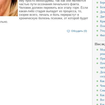
ему просто необходимы, так как они являются
Бер
частью пути осознания печального факта.
Бол
Человек должен пережить все этапу горя. Если
какая-либо стадия выпадет из процесса, то,
Дет
скорее всего, печаль и боль перерастут в
Дие
хроническую болезнь психики, от которой будет
Кра
ельно.
Пси
Ухо
Обсудить (0)
Фит
После
Мед
реш
При
Поч
час
Дел
сос
Как
Чем
Сем
Как
Все
Как