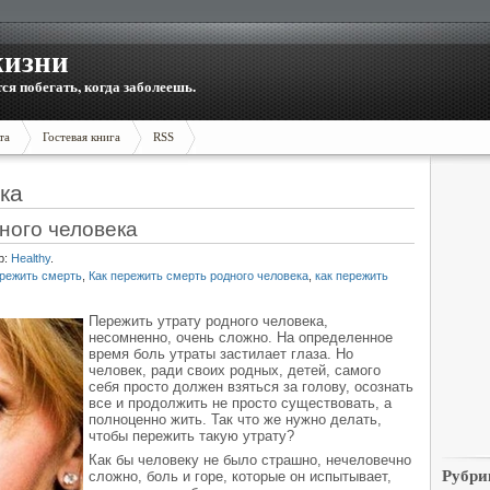
жизни
тся побегать, когда заболеешь.
та
Гостевая книга
RSS
ка
ного человека
р:
Healthy
.
ережить смерть
,
Как пережить смерть родного человека
,
как пережить
Пережить утрату родного человека,
несомненно, очень сложно. На определенное
время боль утраты застилает глаза. Но
человек, ради своих родных, детей, самого
себя просто должен взяться за голову, осознать
все и продолжить не просто существовать, а
полноценно жить. Так что же нужно делать,
чтобы пережить такую утрату?
Как бы человеку не было страшно, нечеловечно
Рубри
сложно, боль и горе, которые он испытывает,