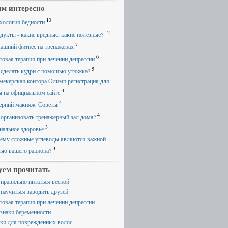
м интересно
13
хология бедности
12
дукты - какие вредные, какие полезные?
7
ашний фитнес на тренажерах
6
товая терапия при лечении депрессии
5
 сделать кудри с помощью утюжка?
мекерская контора Олимп регистрация для
4
ы на официальном сайте
4
ерний макияж. Советы
4
 организовать тренажерный зал дома?
3
иальное здоровье
ему сложные углеводы являются важной
3
тью вашего рациона?
уем прочитать
 правильно питаться весной
 научиться заводить друзей
товая терапия при лечении депрессии
знаки беременности
ки для поврежденных волос