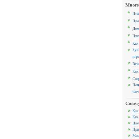
Многи
Пси
Про
Дом
Цве
Как
Бук
игр
Веч
Как
Соц
Поч
час
Совет
Как
Как
Цве
При
Мас