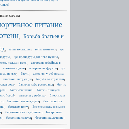
ровью!
вые слова
портивное питание
отеин
Борьба братьев и
3
ер
reima коллекция
reima комплект
spa
1
1
2
цедуры
spa процедуры для чего нужны
1
1
оголь польза и вред
автоматы кофейные в
1
алкоголь и дети
аллергия на фрукты
spa
1
1
дуры польза
Басти
аллергия у ребенка на
1
1
ансомон инструкция
борьба со страхами
1
1
ерная вода
банкеты кафе рестораны
бег по
1
1
ерам
Басти очищение
Басти – очищаем
1
1
зм с йогой
аллергия у ребенка
биоэтика в
1
1
ии
бег помогает похудеть
безопасность
1
1
ана
бережем кожу
Бережем кожу в зимнее
1
1
я
беременность и фарингит
Бескровная
1
1
я
бессоница советы
бессонница лечение
1
1
1