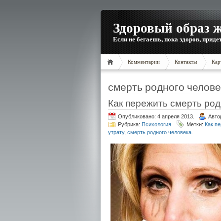
Здоровый образ 
Если не бегаешь, пока здоров, приде
Комментарии
Контакты
Кар
смерть родного челове
Как пережить смерть род
Опубликовано: 4 апреля 2013.
Авто
Рубрика:
Психология
.
Метки:
Как п
утрату
,
смерть родного человека
.