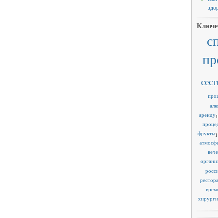
здо
Ключе
с
пр
сест
про
алк
аренду
1
проце
фрукты
1
атмосф
веч
органи
росс
рестор
врем
хирурги