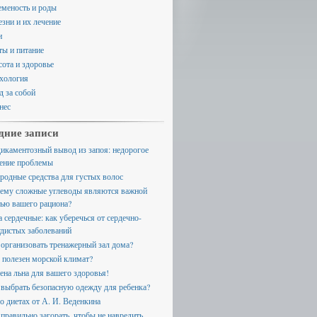
еменость и роды
езни и их лечение
и
ты и питание
сота и здоровье
хология
д за собой
нес
дние записи
икаментозный вывод из запоя: недорогое
ение проблемы
родные средства для густых волос
ему сложные углеводы являются важной
тью вашего рациона?
а сердечные: как уберечься от сердечно-
удистых заболеваний
 организовать тренажерный зал дома?
 полезен морской климат?
ена льна для вашего здоровья!
 выбрать безопасную одежду для ребенка?
 о диетах от А. И. Веденкина
 правильно загорать, чтобы не навредить