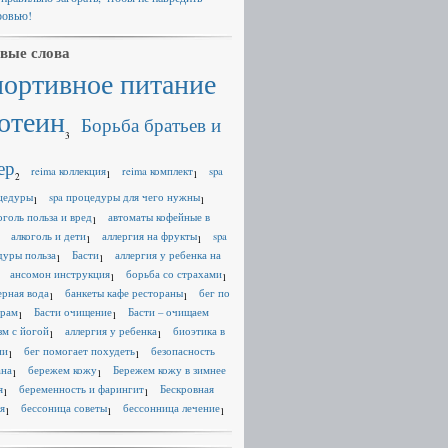
ровью!
вые слова
портивное питание
отеин
Борьба братьев и
3
ер
reima коллекция
reima комплект
spa
1
1
2
цедуры
spa процедуры для чего нужны
1
1
оголь польза и вред
автоматы кофейные в
1
алкоголь и дети
аллергия на фрукты
spa
1
1
дуры польза
Басти
аллергия у ребенка на
1
1
ансомон инструкция
борьба со страхами
1
1
ерная вода
банкеты кафе рестораны
бег по
1
1
ерам
Басти очищение
Басти – очищаем
1
1
зм с йогой
аллергия у ребенка
биоэтика в
1
1
ии
бег помогает похудеть
безопасность
1
1
ана
бережем кожу
Бережем кожу в зимнее
1
1
я
беременность и фарингит
Бескровная
1
1
я
бессоница советы
бессонница лечение
1
1
1