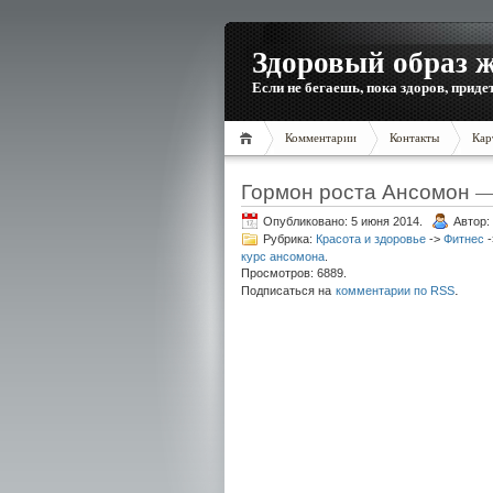
Здоровый образ 
Если не бегаешь, пока здоров, приде
Комментарии
Контакты
Кар
Гормон роста Ансомон 
Опубликовано: 5 июня 2014.
Автор:
Рубрика:
Красота и здоровье
->
Фитнес
-
курс ансомона
.
Просмотров: 6889.
.
Подписаться на
комментарии по RSS