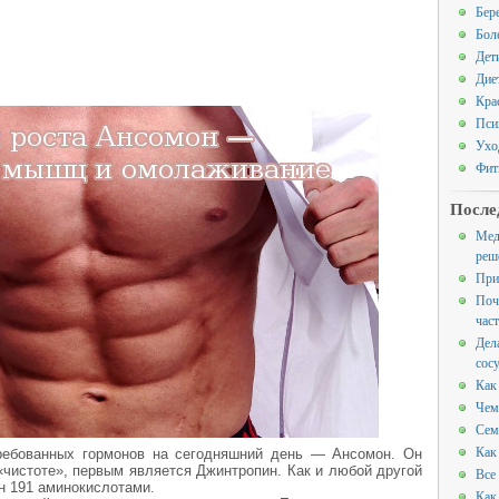
Бер
Бол
Дет
Дие
Кра
Пси
Ухо
Фит
После
Мед
реш
При
Поч
час
Дел
сос
Как
Чем
Сем
Как
ребованных гормонов на сегодняшний день — Ансомон. Он
«чистоте», первым является Джинтропин. Как и любой другой
Все
ен 191 аминокислотами.
Как