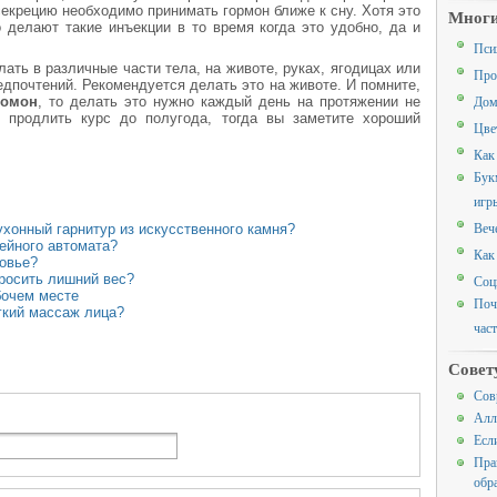
екрецию необходимо принимать гормон ближе к сну. Хотя это
Многи
 делают такие инъекции в то время когда это удобно, да и
Пси
ать в различные части тела, на животе, руках, ягодицах или
Про
едпочтений. Рекомендуется делать это на животе. И помните,
Дом
сомон
, то делать это нужно каждый день на протяжении не
 продлить курс до полугода, тогда вы заметите хороший
Цве
Как
Бук
игр
Веч
ухонный гарнитур из искусственного камня?
ейного автомата?
Как
овье?
бросить лишний вес?
Соц
бочем месте
Поч
гкий массаж лица?
час
Совет
Сов
Алл
Есл
Пра
обр