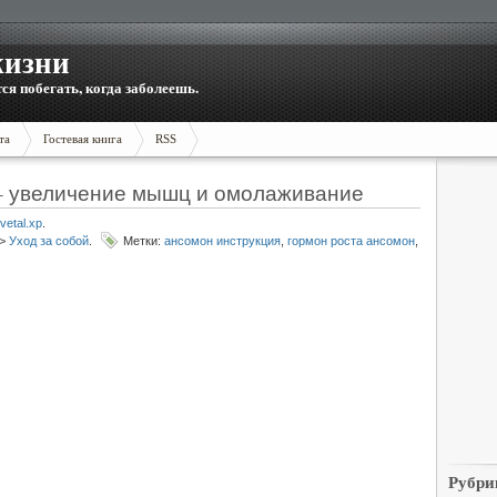
жизни
тся побегать, когда заболеешь.
та
Гостевая книга
RSS
— увеличение мышц и омолаживание
vetal.xp
.
>
Уход за собой
.
Метки:
ансомон инструкция
,
гормон роста ансомон
,
Рубри