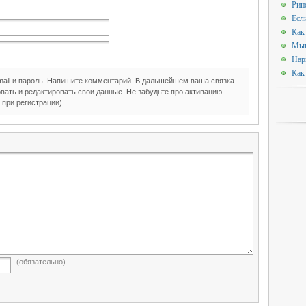
Рин
Есл
Как
Мыш
Нар
Как
mail и пароль. Напишите комментарий. В дальшейшем ваша связка
вать и редактировать свои данные. Не забудьте про активацию
 при регистрации).
(обязательно)