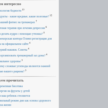
м интересно
13
хология бедности
12
дукты - какие вредные, какие полезные?
7
ашний фитнес на тренажерах
6
товая терапия при лечении депрессии
5
 сделать кудри с помощью утюжка?
мекерская контора Олимп регистрация для
4
ы на официальном сайте
4
ерний макияж. Советы
4
 организовать тренажерный зал дома?
3
иальное здоровье
ему сложные углеводы являются важной
3
тью вашего рациона?
уем прочитать
ременная биоэтика
ергия на фрукты у детей
и ваш ребенок стесняется
вильный режим дня как основа здорового
аза жизни