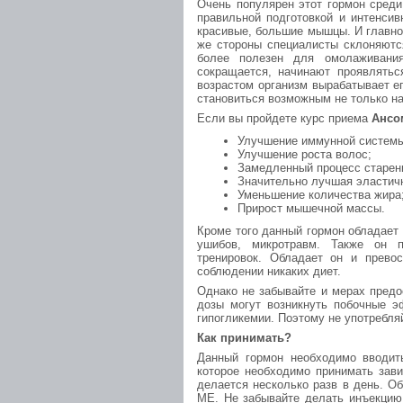
Очень популярен этот гормон сред
правильной подготовкой и интенси
красивые, большие мышцы. И главное
же стороны специалисты склоняютс
более полезен для омолаживания
сокращается, начинают проявлятьс
возрастом организм вырабатывает е
становиться возможным не только на
Если вы пройдете курс приема
Ансо
Улучшение иммунной системы
Улучшение роста волос;
Замедленный процесс старен
Значительно лучшая эластичн
Уменьшение количества жира
Прирост мышечной массы.
Кроме того данный гормон обладает 
ушибов, микротравм. Также он п
тренировок. Обладает он и прев
соблюдении никаких диет.
Однако не забывайте и мерах пред
дозы могут возникнуть побочные 
гипогликемии. Поэтому не употребля
Как принимать?
Данный гормон необходимо вводит
которое необходимо принимать зави
делается несколько разв в день. О
МЕ. Не забывайте делать инъекцию 