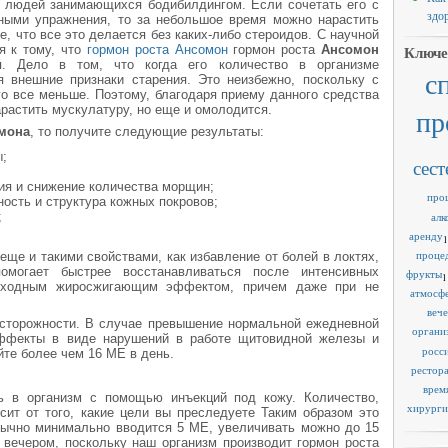
и людей занимающихся бодибилдингом. Если сочетать его с
здо
вными упражнения, то за небольшое время можно нарастить
, что все это делается без каких-либо стероидов. С научной
я к тому, что
гормон роста Ансомон
гормон роста
Ансомон
Ключе
. Дело в том, что когда его количество в организме
с
я внешние признаки старения. Это неизбежно, поскольку с
го все меньше. Поэтому, благодаря приему данного средства
растить мускулатуру, но еще и омолодится.
пр
мона
, то получите следующие результаты:
;
сест
ия и снижение количества морщин;
про
ость и структура кожных покровов;
;
алк
аренду
1
проце
еще и такими свойствами, как избавление от болей в локтях,
омогает быстрее восстанавливаться после интенсивных
фрукты
1
осходным жиросжигающим эффектом, причем даже при не
атмосф
веч
осторожности. В случае превышение нормальной ежедневной
органи
эффекты в виде нарушений в работе щитовидной железы и
росс
йте более чем 16 МЕ в день.
рестор
врем
ь в организм с помощью инъекций под кожу. Количество,
хирурги
сит от того, какие цели вы преследуете Таким образом это
бычно минимально вводится 5 МЕ, увеличивать можно до 15
вечером, поскольку наш организм производит гормон роста