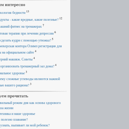
м интересно
13
хология бедности
12
дукты - какие вредные, какие полезные?
7
ашний фитнес на тренажерах
6
товая терапия при лечении депрессии
5
 сделать кудри с помощью утюжка?
мекерская контора Олимп регистрация для
4
ы на официальном сайте
4
ерний макияж. Советы
4
 организовать тренажерный зал дома?
3
иальное здоровье
ему сложные углеводы являются важной
3
тью вашего рациона?
уем прочитать
вильный режим дня как основа здорового
аза жизни
техника и наше здоровье
 полезно плавание?
 узнать, выпивает ли мой ребенок?