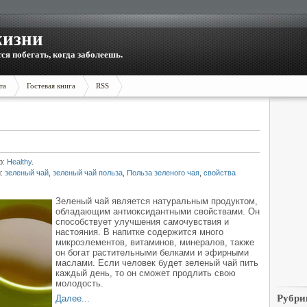
жизни
тся побегать, когда заболеешь.
та
Гостевая книга
RSS
р:
Healthy
.
и:
зеленый чай
,
зеленый чай польза
,
Польза зеленого чая
,
свойства
Зеленый чай является натуральным продуктом,
обладающим антиоксидантными свойствами. Он
способствует улучшения самочувствия и
настояния. В напитке содержится много
микроэлементов, витаминов, минералов, также
он богат растительными белками и эфирными
маслами. Если человек будет зеленый чай пить
каждый день, то он сможет продлить свою
молодость.
Рубри
Далее...