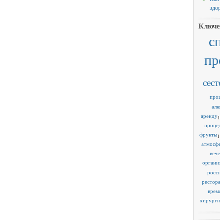
здо
Ключе
с
пр
сест
про
алк
аренду
1
проце
фрукты
1
атмосф
веч
органи
росс
рестор
врем
хирурги