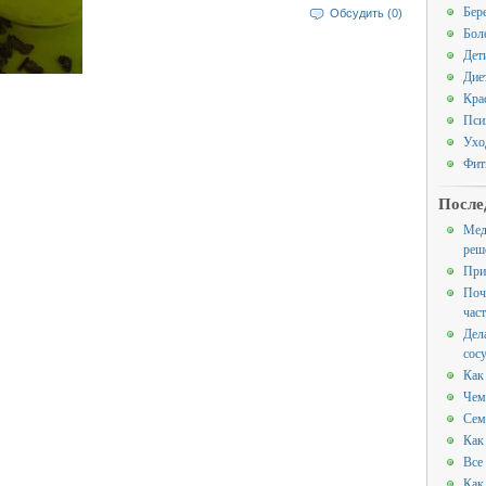
Бер
Обсудить (0)
Бол
Дет
Дие
Кра
Пси
Ухо
Фит
После
Мед
реш
При
Поч
час
Дел
сос
Как
Чем
Сем
Как
Все
Как