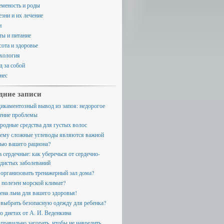
еменость и роды
езни и их лечение
и
ты и питание
сота и здоровье
хология
д за собой
нес
дние записи
икаментозный вывод из запоя: недорогое
ение проблемы
родные средства для густых волос
ему сложные углеводы являются важной
тью вашего рациона?
а сердечные: как уберечься от сердечно-
удистых заболеваний
 организовать тренажерный зал дома?
 полезен морской климат?
ена льна для вашего здоровья!
 выбрать безопасную одежду для ребенка?
 о диетах от А. И. Веденкина
 правильно загорать, чтобы не навредить