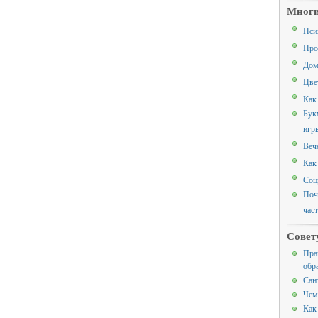
Многи
Пси
Про
Дом
Цве
Как
Бук
игр
Веч
Как
Соц
Поч
час
Совет
Пра
обр
Сан
Чем
Как