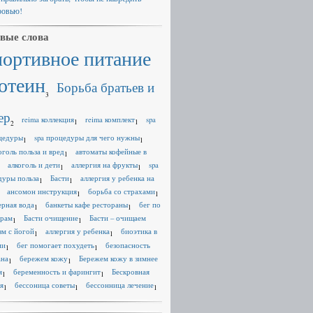
ровью!
вые слова
портивное питание
отеин
Борьба братьев и
3
ер
reima коллекция
reima комплект
spa
1
1
2
цедуры
spa процедуры для чего нужны
1
1
оголь польза и вред
автоматы кофейные в
1
алкоголь и дети
аллергия на фрукты
spa
1
1
дуры польза
Басти
аллергия у ребенка на
1
1
ансомон инструкция
борьба со страхами
1
1
ерная вода
банкеты кафе рестораны
бег по
1
1
ерам
Басти очищение
Басти – очищаем
1
1
зм с йогой
аллергия у ребенка
биоэтика в
1
1
ии
бег помогает похудеть
безопасность
1
1
ана
бережем кожу
Бережем кожу в зимнее
1
1
я
беременность и фарингит
Бескровная
1
1
я
бессоница советы
бессонница лечение
1
1
1