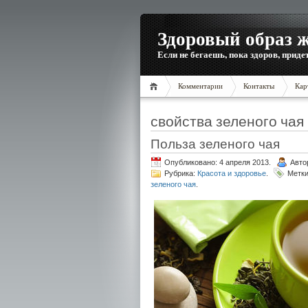
Здоровый образ 
Если не бегаешь, пока здоров, приде
Комментарии
Контакты
Кар
свойства зеленого чая
Польза зеленого чая
Опубликовано: 4 апреля 2013.
Авто
Рубрика:
Красота и здоровье
.
Метк
зеленого чая
.