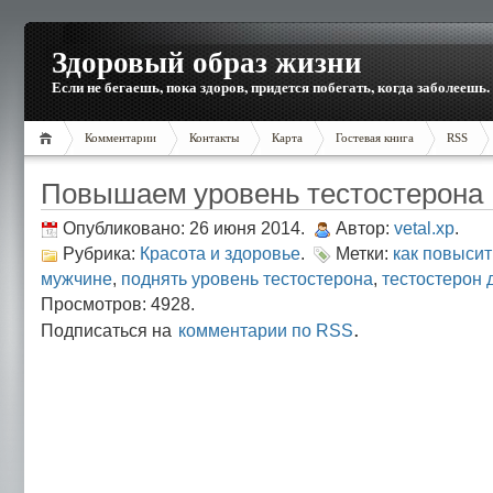
Здоровый образ жизни
Если не бегаешь, пока здоров, придется побегать, когда заболеешь.
Комментарии
Контакты
Карта
Гостевая книга
RSS
Повышаем уровень тестостерона
Опубликовано: 26 июня 2014.
Автор:
vetal.xp
.
Рубрика:
Красота и здоровье
.
Метки:
как повысит
мужчине
,
поднять уровень тестостерона
,
тестостерон 
Просмотров: 4928.
.
Подписаться на
комментарии по RSS