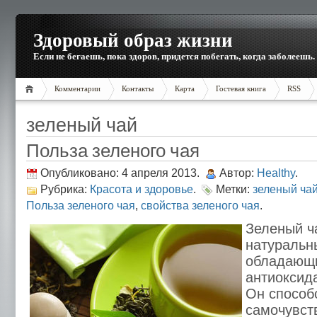
Здоровый образ жизни
Если не бегаешь, пока здоров, придется побегать, когда заболеешь.
Комментарии
Контакты
Карта
Гостевая книга
RSS
зеленый чай
Польза зеленого чая
Опубликовано: 4 апреля 2013.
Автор:
Healthy
.
Рубрика:
Красота и здоровье
.
Метки:
зеленый ча
Польза зеленого чая
,
свойства зеленого чая
.
Зеленый ч
натуральн
обладающ
антиоксид
Он способ
самочувст