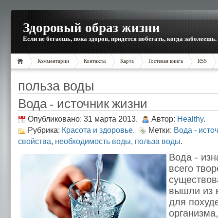
Здоровый образ жизни
Если не бегаешь, пока здоров, придется побегать, когда заболеешь.
Комментарии
Контакты
Карта
Гостевая книга
RSS
польза воды
Вода - источник жизни
Опубликовано: 31 марта 2013.
Автор:
Healthy
.
Рубрика:
Красота и здоровье
.
Метки:
Вода - исто
свойства
,
необходимость воды
,
польза воды
.
Вода - изн
всего тво
существов
вышли из 
для похуд
организма,