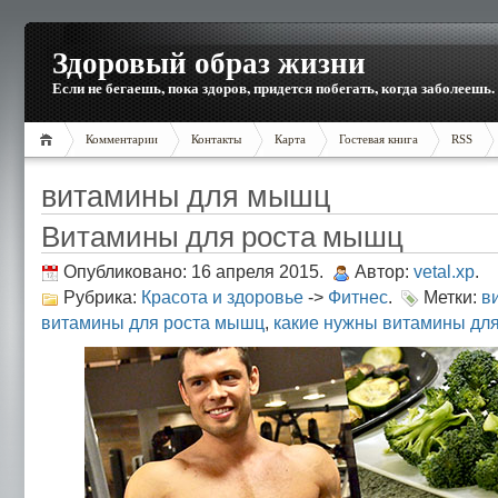
Здоровый образ жизни
Если не бегаешь, пока здоров, придется побегать, когда заболеешь.
Комментарии
Контакты
Карта
Гостевая книга
RSS
витамины для мышц
Витамины для роста мышц
Опубликовано: 16 апреля 2015.
Автор:
vetal.xp
.
Рубрика:
Красота и здоровье
->
Фитнес
.
Метки:
в
витамины для роста мышц
,
какие нужны витамины дл