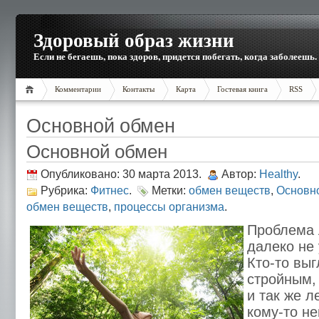
Здоровый образ жизни
Если не бегаешь, пока здоров, придется побегать, когда заболеешь.
Комментарии
Контакты
Карта
Гостевая книга
RSS
Основной обмен
Основной обмен
Опубликовано: 30 марта 2013.
Автор:
Healthy
.
Рубрика:
Фитнес
.
Метки:
обмен веществ
,
Основн
обмен веществ
,
процессы организма
.
Проблема 
далеко не 
Кто-то вы
стройным, 
и так же л
кому-то н