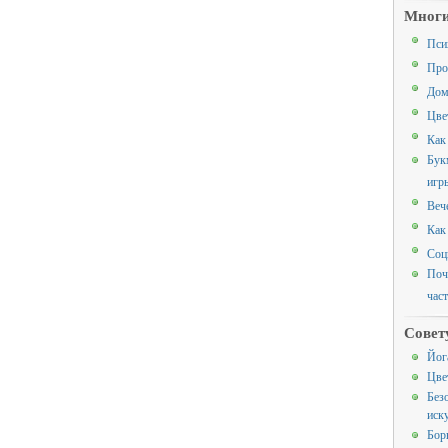
Многи
Пси
Про
Дом
Цве
Как
Бук
игр
Веч
Как
Соц
Поч
час
Совет
Йог
Цве
Без
иск
Борь