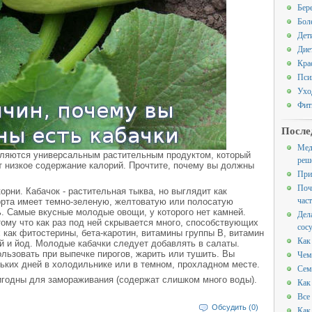
Бер
Бол
Дет
Дие
Кра
Пси
Ухо
Фит
После
Мед
являются универсальным растительным продуктом, который
реш
т низкое содержание калорий. Прочтите, почему вы должны
При
Поч
рни. Кабачок - растительная тыква, но выглядит как
час
орта имеет темно-зеленую, желтоватую или полосатую
. Самые вкусные молодые овощи, у которого нет камней.
Дел
тому что как раз под ней скрывается много, способствующих
сос
 как фитостерины, бета-каротин, витамины группы В, витамин
Как
ий и йод. Молодые кабачки следует добавлять в салаты.
льзовать при выпечке пирогов, жарить или тушить. Вы
Чем
льких дней в холодильнике или в темном, прохладном месте.
Сем
игодны для замораживания (содержат слишком много воды).
Как
Все
Обсудить (0)
Как