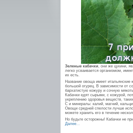
Зеленые кабачки
, они же цукини, 
легко усваивается организмом, имее
их есть.
Название овоща имеет итальянские ко
большой огурец. В зависимости от с
бархатистую кожуру и сочную мякоть
Кабачки едят сырыми, с кожурой, по
укреплению здоровья веществ, таких
С и минералы: калий, магний, кальц
Овощи средней спелости лучше испо
можете хранить его в течение неско
Но будьте осторожны! Кабачки не пр
Далее...