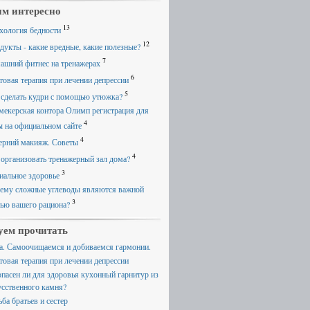
м интересно
13
хология бедности
12
дукты - какие вредные, какие полезные?
7
ашний фитнес на тренажерах
6
товая терапия при лечении депрессии
5
 сделать кудри с помощью утюжка?
мекерская контора Олимп регистрация для
4
ы на официальном сайте
4
ерний макияж. Советы
4
 организовать тренажерный зал дома?
3
иальное здоровье
ему сложные углеводы являются важной
3
тью вашего рациона?
уем прочитать
а. Самоочищаемся и добиваемся гармонии.
товая терапия при лечении депрессии
опасен ли для здоровья кухонный гарнитур из
усственного камня?
ба братьев и сестер