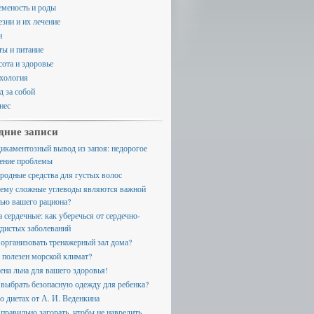
еменость и роды
езни и их лечение
и
ты и питание
сота и здоровье
хология
д за собой
нес
дние записи
икаментозный вывод из запоя: недорогое
ение проблемы
родные средства для густых волос
ему сложные углеводы являются важной
тью вашего рациона?
а сердечные: как уберечься от сердечно-
удистых заболеваний
 организовать тренажерный зал дома?
 полезен морской климат?
ена льна для вашего здоровья!
 выбрать безопасную одежду для ребенка?
 о диетах от А. И. Веденкина
 правильно загорать, чтобы не навредить