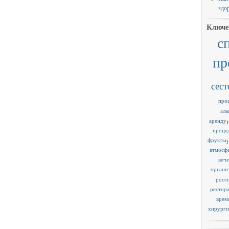
здо
Ключе
с
пр
сест
про
алк
аренду
1
проце
фрукты
1
атмосф
веч
органи
росс
рестор
врем
хирурги