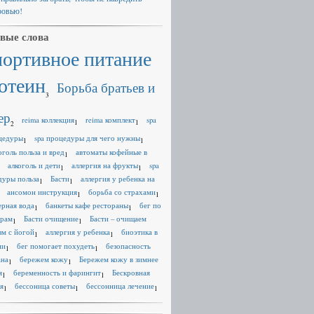
ровью!
вые слова
портивное питание
отеин
Борьба братьев и
3
ер
reima коллекция
reima комплект
spa
1
1
2
цедуры
spa процедуры для чего нужны
1
1
оголь польза и вред
автоматы кофейные в
1
алкоголь и дети
аллергия на фрукты
spa
1
1
дуры польза
Басти
аллергия у ребенка на
1
1
ансомон инструкция
борьба со страхами
1
1
ерная вода
банкеты кафе рестораны
бег по
1
1
ерам
Басти очищение
Басти – очищаем
1
1
зм с йогой
аллергия у ребенка
биоэтика в
1
1
ии
бег помогает похудеть
безопасность
1
1
ана
бережем кожу
Бережем кожу в зимнее
1
1
я
беременность и фарингит
Бескровная
1
1
я
бессоница советы
бессонница лечение
1
1
1