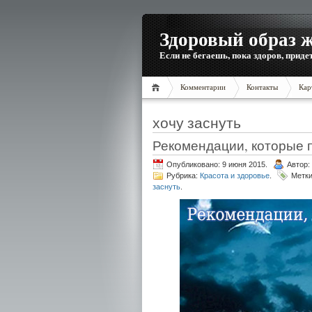
Здоровый образ 
Если не бегаешь, пока здоров, приде
Комментарии
Контакты
Кар
хочу заснуть
Рекомендации, которые п
Опубликовано: 9 июня 2015.
Автор:
Рубрика:
Красота и здоровье
.
Метк
заснуть
.