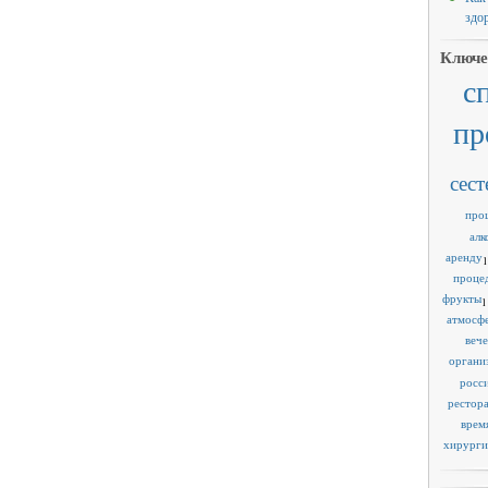
здо
Ключе
с
пр
сест
про
алк
аренду
1
проце
фрукты
1
атмосф
веч
органи
росс
рестор
врем
хирурги