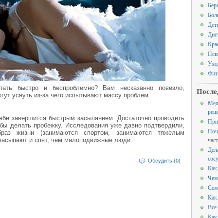
Бер
Бол
Дет
Дие
Кра
Пси
Ухо
Фит
ать быстро и беспроблемно? Вам несказанно повезло,
После
огут уснуть из-за чего испытывают массу проблем.
Мед
реш
ебе завершится быстрым засыпанием. Достаточно проводить
При
-бы делать пробежку. Исследования уже давно подтвердили,
Поч
раз жизни (занимаются спортом, занимаются тяжелым
час
засыпают и спят, чем малоподвижные люди.
Дел
сос
Обсудить (0)
Как
Чем
Сем
Как
Все
Как