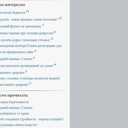
м интересно
13
хология бедности
12
дукты - какие вредные, какие полезные?
7
ашний фитнес на тренажерах
6
товая терапия при лечении депрессии
5
 сделать кудри с помощью утюжка?
мекерская контора Олимп регистрация для
4
ы на официальном сайте
4
ерний макияж. Советы
4
 организовать тренажерный зал дома?
3
иальное здоровье
ему сложные углеводы являются важной
3
тью вашего рациона?
уем прочитать
знаки беременности
ерний макияж. Советы
 избавиться от храпа
ите сохранить стройность - хорошо кушайте!
 улучшить обмен веществ?