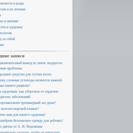
еменость и роды
езни и их лечение
и
ты и питание
сота и здоровье
хология
д за собой
нес
дние записи
икаментозный вывод из запоя: недорогое
ение проблемы
родные средства для густых волос
ему сложные углеводы являются важной
тью вашего рациона?
а сердечные: как уберечься от сердечно-
удистых заболеваний
 организовать тренажерный зал дома?
 полезен морской климат?
ена льна для вашего здоровья!
 выбрать безопасную одежду для ребенка?
 о диетах от А. И. Веденкина
 правильно загорать, чтобы не навредить