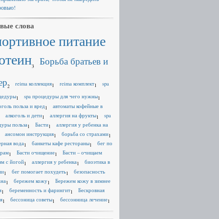
ровью!
вые слова
портивное питание
отеин
Борьба братьев и
3
ер
reima коллекция
reima комплект
spa
1
1
2
цедуры
spa процедуры для чего нужны
1
1
оголь польза и вред
автоматы кофейные в
1
алкоголь и дети
аллергия на фрукты
spa
1
1
дуры польза
Басти
аллергия у ребенка на
1
1
ансомон инструкция
борьба со страхами
1
1
ерная вода
банкеты кафе рестораны
бег по
1
1
ерам
Басти очищение
Басти – очищаем
1
1
зм с йогой
аллергия у ребенка
биоэтика в
1
1
ии
бег помогает похудеть
безопасность
1
1
ана
бережем кожу
Бережем кожу в зимнее
1
1
я
беременность и фарингит
Бескровная
1
1
я
бессоница советы
бессонница лечение
1
1
1