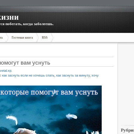
жизни
тся побегать, когда заболеешь.
та
Гостевая книга
RSS
омогут вам уснуть
vetal.xp
.
и:
как заснуть если не хочешь спать
,
как заснуть за минуту
,
хочу
Рубри