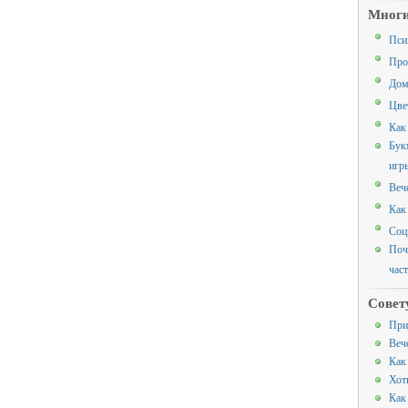
Многи
Пси
Про
Дом
Цве
Как
Бук
игр
Веч
Как
Соц
Поч
час
Совет
При
Веч
Как
Хот
Как