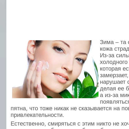
Зима – та 
кожа страд
Из-за силь
холодного 
которая ес
замерзает
нарушает с
делая ее б
а из-за ми
появлятьс
пятна, что тоже никак не сказывается на 
привлекательности.
Естественно, смиряться с этим никто не хо