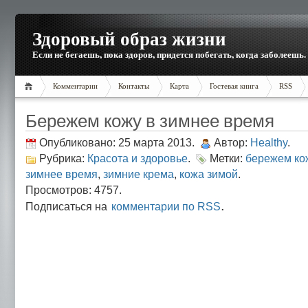
Здоровый образ жизни
Если не бегаешь, пока здоров, придется побегать, когда заболеешь.
Комментарии
Контакты
Карта
Гостевая книга
RSS
Бережем кожу в зимнее время
Опубликовано: 25 марта 2013.
Автор:
Healthy
.
Рубрика:
Красота и здоровье
.
Метки:
бережем ко
зимнее время
,
зимние крема
,
кожа зимой
.
Просмотров: 4757.
.
Подписаться на
комментарии по RSS