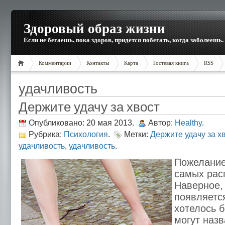
Здоровый образ жизни
Если не бегаешь, пока здоров, придется побегать, когда заболеешь.
Комментарии
Контакты
Карта
Гостевая книга
RSS
удачливость
Держите удачу за хвост
Опубликовано: 20 мая 2013.
Автор:
Healthy
.
Рубрика:
Психология
.
Метки:
Держите удачу за х
удачливость
,
удачливость
.
Пожелание
самых рас
Наверное,
появляетс
хотелось 
могут назв