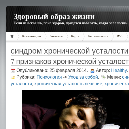
Здоровый образ жизни
Если не бегаешь, пока здоров, придется побегать, когда заболеешь.
Комментарии
Контакты
Карта
Гостевая книга
RSS
синдром хронической усталости
7 признаков хронической усталос
Опубликовано: 25 февраля 2014.
Автор:
Healthy
.
Рубрика:
Психология
->
Уход за собой
.
Метки:
си
усталости
,
хроническая усталость лечение
,
хроническа