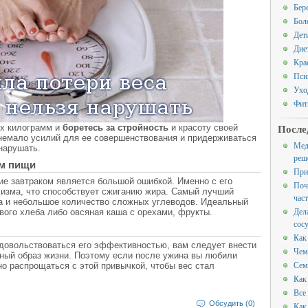
Бер
Бол
Дет
Дие
Кра
Пси
Ухо
Фит
После
их килограмм и
боретесь за стройность
и красоту своей
немало усилий для ее совершенствования и придерживаться
Мед
 нарушать.
реш
ем пищи
При
ие завтраком является большой ошибкой. Именно с его
Поч
изма, что способствует сжиганию жира. Самый лучший
час
ща и небольшое количество сложных углеводов. Идеальный
Дел
ового хлеба либо овсяная каша с орехами, фрукты.
сос
Как
 довольствоваться его эффективностью, вам следует внести
Чем
нный образ жизни. Поэтому если после ужина вы любили
Сем
о распрощаться с этой привычкой, чтобы вес стал
Как
Все
Обсудить (0)
Как