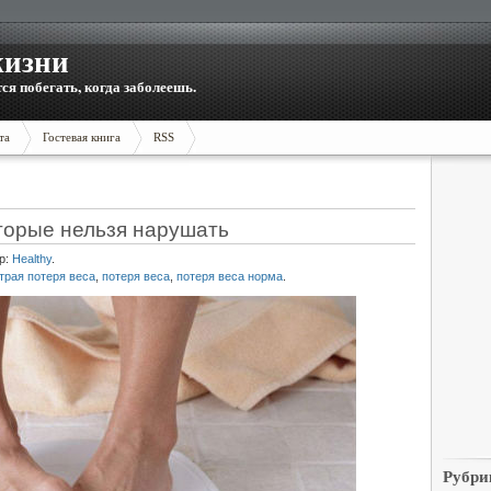
жизни
тся побегать, когда заболеешь.
та
Гостевая книга
RSS
торые нельзя нарушать
р:
Healthy
.
трая потеря веса
,
потеря веса
,
потеря веса норма
.
Рубри