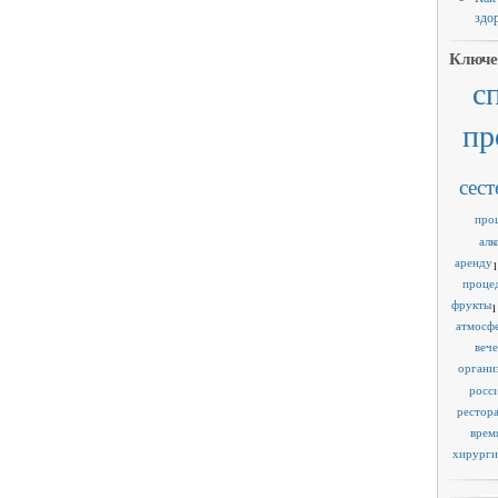
здо
Ключе
с
пр
сест
про
алк
аренду
1
проце
фрукты
1
атмосф
веч
органи
росс
рестор
врем
хирурги