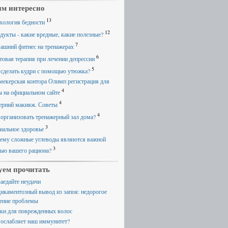
м интересно
13
хология бедности
12
дукты - какие вредные, какие полезные?
7
ашний фитнес на тренажерах
6
товая терапия при лечении депрессии
5
 сделать кудри с помощью утюжка?
мекерская контора Олимп регистрация для
4
ы на официальном сайте
4
ерний макияж. Советы
4
 организовать тренажерный зал дома?
3
иальное здоровье
ему сложные углеводы являются важной
3
тью вашего рациона?
уем прочитать
заедайте неудачи
икаментозный вывод из запоя: недорогое
ение проблемы
ки для поврежденных волос
 ослабляет наш иммунитет?