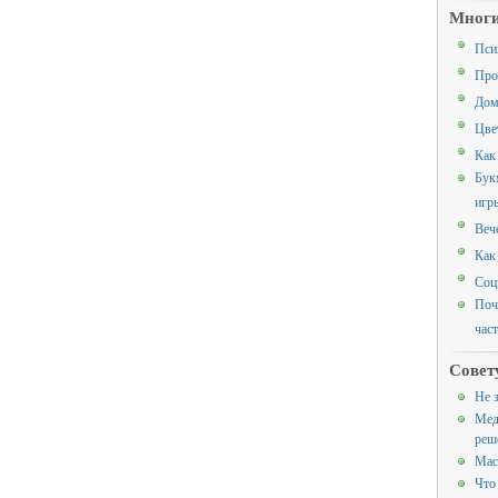
Многи
Пси
Про
Дом
Цве
Как
Бук
игр
Веч
Как
Соц
Поч
час
Совет
Не 
Мед
реш
Мас
Что