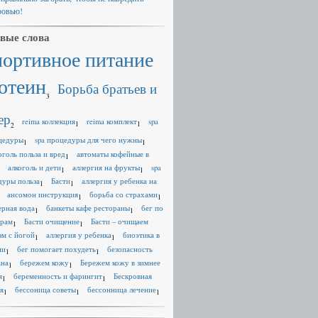
ровью!
вые слова
портивное питание
отеин
Борьба братьев и
3
ер
reima коллекция
reima комплект
spa
1
1
2
цедуры
spa процедуры для чего нужны
1
1
оголь польза и вред
автоматы кофейные в
1
алкоголь и дети
аллергия на фрукты
spa
1
1
дуры польза
Басти
аллергия у ребенка на
1
1
ансомон инструкция
борьба со страхами
1
1
ерная вода
банкеты кафе рестораны
бег по
1
1
ерам
Басти очищение
Басти – очищаем
1
1
зм с йогой
аллергия у ребенка
биоэтика в
1
1
ии
бег помогает похудеть
безопасность
1
1
ана
бережем кожу
Бережем кожу в зимнее
1
1
я
беременность и фарингит
Бескровная
1
1
я
бессоница советы
бессонница лечение
1
1
1