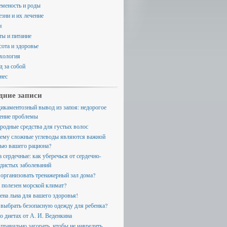
еменость и роды
езни и их лечение
и
ты и питание
сота и здоровье
хология
д за собой
нес
дние записи
икаментозный вывод из запоя: недорогое
ение проблемы
родные средства для густых волос
ему сложные углеводы являются важной
тью вашего рациона?
а сердечные: как уберечься от сердечно-
удистых заболеваний
 организовать тренажерный зал дома?
 полезен морской климат?
ена льна для вашего здоровья!
 выбрать безопасную одежду для ребенка?
 о диетах от А. И. Веденкина
 правильно загорать, чтобы не навредить