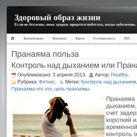
Здоровый образ жизни
Если не бегаешь, пока здоров, придется побегать, когда заболеешь.
Комментарии
Контакты
Карта
Гостевая книга
RSS
Пранаяма польза
Контроль над дыханием или Пра
Опубликовано: 3 апреля 2013.
Автор:
Healthy
.
Рубрика:
Фитнес
.
Метки:
Контроль над дыханием
Пранаяма что это
,
цель пранаямы
.
Пранаяма 
дыханием,
счет заде
короткий 
временной
контроль 