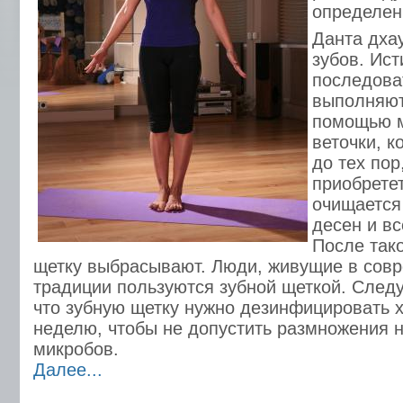
определен
Данта дха
зубов. Ис
последова
выполняют
помощью м
веточки, 
до тех пор
приобрете
очищается
десен и вс
После тако
щетку выбрасывают. Люди, живущие в сов
традиции пользуются зубной щеткой. Следу
что зубную щетку нужно дезинфицировать х
неделю, чтобы не допустить размножения н
микробов.
Далее...