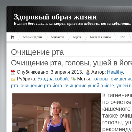
Здоровый образ жизни
Если не бегаешь, пока здоров, придется побегать, когда заболеешь.
Комментарии
Контакты
Карта
Гостевая книга
RSS
Очищение рта
Очищение рта, головы, ушей в йог
Опубликовано: 3 апреля 2013.
Автор:
Healthy
.
Рубрика:
Уход за собой
.
Метки:
головы
,
очищение
рта
,
очищение рта йога
,
очищение ушей в йоге
,
ушей в
К гигиени
по очистке
кишечного 
также очи
головы, у
рекоменду