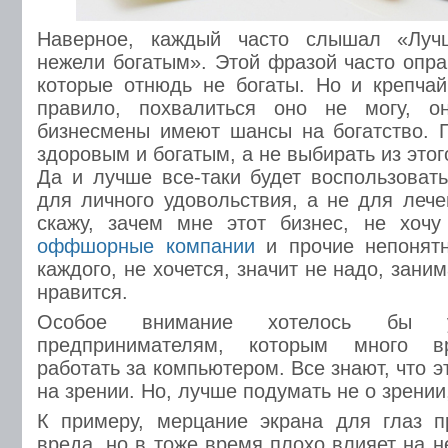
Наверное, каждый часто слышал «Луч
нежели богатым». Этой фразой часто опр
которые отнюдь не богаты. Но и крепча
правило, похвалиться оно не могу, о
бизнесмены имеют шансы на богатство. 
здоровым и богатым, а не выбирать из этого
Да и лучше все-таки будет воспользоват
для личного удовольствия, а не для лече
скажу, зачем мне этот бизнес, не хочу
оффшорные компании
и прочие непонят
каждого, не хочется, значит не надо, зани
нравится.
Особое внимание хотелось бы уд
предпринимателям, которым много в
работать за компьютером. Все знают, что э
на зрении. Но, лучше подумать не о зрении,
К примеру, мерцание экрана для глаз п
вреда, но в тоже время плохо влияет на 