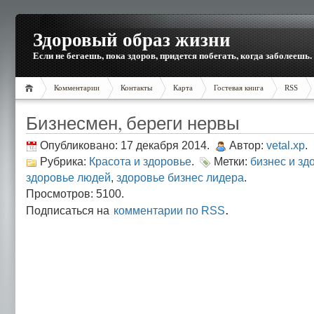
Здоровый образ жизни
Если не бегаешь, пока здоров, придется побегать, когда заболеешь.
Комментарии
Контакты
Карта
Гостевая книга
RSS
Бизнесмен, береги нервы
Опубликовано: 17 декабря 2014.
Автор:
vetal.xp
.
Рубрика:
Красота и здоровье
.
Метки:
бизнес и зд
здоровье людей
,
здоровье бизнес лидера
.
Просмотров: 5100.
.
Подписаться на
комментарии по RSS