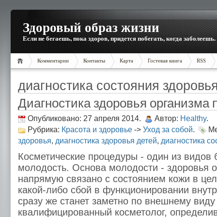
Здоровый образ жизни
Если не бегаешь, пока здоров, придется побегать, когда заболеешь.
Комментарии
Контакты
Карта
Гостевая книга
RSS
диагностика состояния здоровь
Диагностика здоровья организма 
Опубликовано: 27 апреля 2014.
Автор:
Healthy
.
Рубрика:
Красота и здоровье
->
Уход за собой
.
Ме
здоровья
,
диагностика здоровья детей
,
диагностика со
Косметические процедуры - один из видов 
молодость. Основа молодости - здоровья о
напрямую связано с состоянием кожи в це
какой-либо сбой в функционировании внутр
сразу же станет заметно по внешнему виду
квалифицированный косметолог, определи