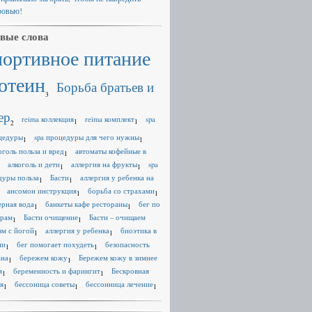
ровью!
вые слова
портивное питание
отеин
Борьба братьев и
3
ер
reima коллекция
reima комплект
spa
1
1
2
цедуры
spa процедуры для чего нужны
1
1
оголь польза и вред
автоматы кофейные в
1
алкоголь и дети
аллергия на фрукты
spa
1
1
дуры польза
Басти
аллергия у ребенка на
1
1
ансомон инструкция
борьба со страхами
1
1
ерная вода
банкеты кафе рестораны
бег по
1
1
ерам
Басти очищение
Басти – очищаем
1
1
зм с йогой
аллергия у ребенка
биоэтика в
1
1
ии
бег помогает похудеть
безопасность
1
1
ана
бережем кожу
Бережем кожу в зимнее
1
1
я
беременность и фарингит
Бескровная
1
1
я
бессоница советы
бессонница лечение
1
1
1