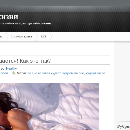
жизни
тся побегать, когда заболеешь.
та
Гостевая книга
RSS
ается! Как это так?
тор:
Healthy
.
собой
.
Метки:
во сне человек худеет
,
худеем во сне
,
худеют ли во
Рубри