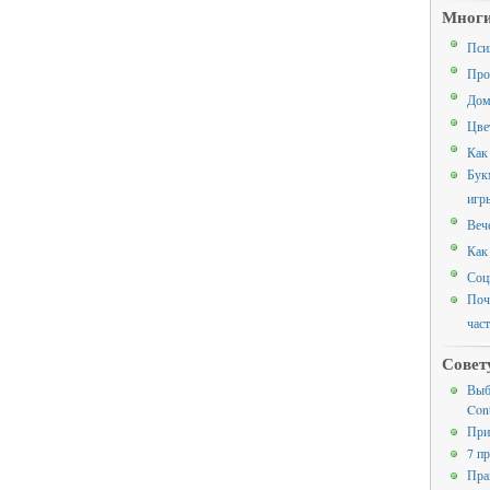
Многи
Пси
Про
Дом
Цве
Как
Бук
игр
Веч
Как
Соц
Поч
час
Совет
Выб
Cont
При
7 п
Пра