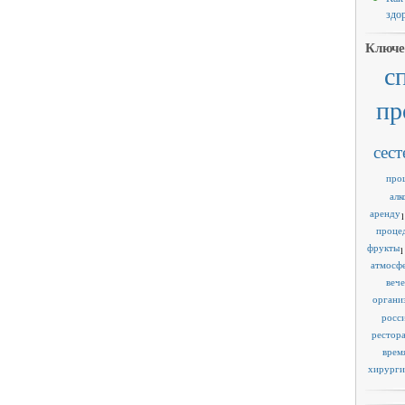
здо
Ключе
с
пр
сест
про
алк
аренду
1
проце
фрукты
1
атмосф
веч
органи
росс
рестор
врем
хирурги