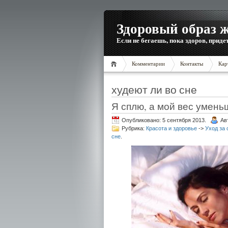
Здоровый образ 
Если не бегаешь, пока здоров, приде
Комментарии
Контакты
Кар
худеют ли во сне
Я сплю, а мой вес уменьш
Опубликовано: 5 сентября 2013.
Ав
Рубрика:
Красота и здоровье
->
Уход за 
сне
.