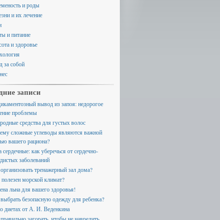
еменость и роды
езни и их лечение
и
ты и питание
сота и здоровье
хология
д за собой
нес
дние записи
икаментозный вывод из запоя: недорогое
ение проблемы
родные средства для густых волос
ему сложные углеводы являются важной
тью вашего рациона?
а сердечные: как уберечься от сердечно-
удистых заболеваний
 организовать тренажерный зал дома?
 полезен морской климат?
ена льна для вашего здоровья!
 выбрать безопасную одежду для ребенка?
 о диетах от А. И. Веденкина
 правильно загорать, чтобы не навредить