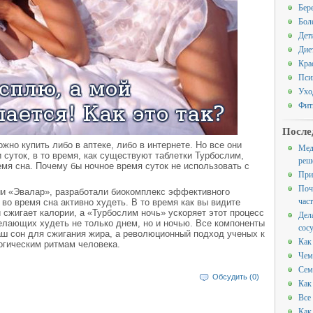
Бер
Бол
Дет
Дие
Кра
Пси
Ухо
Фит
После
жно купить либо в аптеке, либо в интернете. Но все они
Мед
суток, в то время, как существуют таблетки Турбослим,
реш
емя сна. Почему бы ночное время суток не использовать с
При
Поч
и «Эвалар», разработали биокомплекс эффективного
час
во время сна активно худеть. В то время как вы видите
 сжигает калории, а «Турбослим ночь» ускоряет этот процесс
Дел
елающих худеть не только днем, но и ночью. Все компоненты
сос
аш сон для сжигания жира, а революционный подход ученых к
Как
огическим ритмам человека.
Чем
Сем
Обсудить (0)
Как
Все
Как