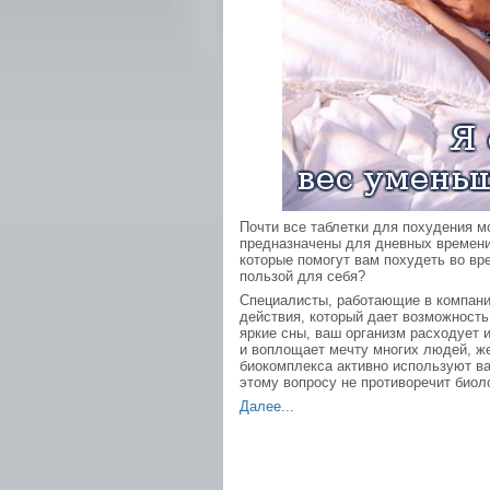
Почти все таблетки для похудения мо
предназначены для дневных времени 
которые помогут вам похудеть во вр
пользой для себя?
Специалисты, работающие в компани
действия, который дает возможность 
яркие сны, ваш организм расходует и
и воплощает мечту многих людей, ж
биокомплекса активно используют в
этому вопросу не противоречит биол
Далее...