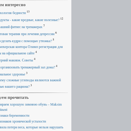
м интересно
13
хология бедности
12
дукты - какие вредные, какие полезные?
7
ашний фитнес на тренажерах
6
товая терапия при лечении депрессии
5
 сделать кудри с помощью утюжка?
мекерская контора Олимп регистрация для
4
ы на официальном сайте
4
ерний макияж. Советы
4
 организовать тренажерный зал дома?
3
иальное здоровье
ему сложные углеводы являются важной
3
тью вашего рациона?
уем прочитать
ираем хорошую зимнюю обувь – Maksim
inent
знаки беременности
ризнаков хронической усталости
вила потери веса, которые нельзя нарушать