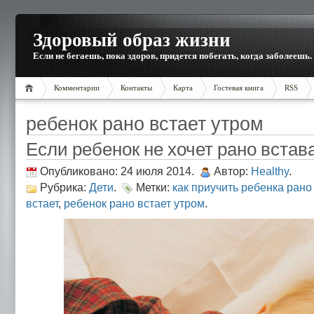
Здоровый образ жизни
Если не бегаешь, пока здоров, придется побегать, когда заболеешь.
Комментарии
Контакты
Карта
Гостевая книга
RSS
ребенок рано встает утром
Если ребенок не хочет рано встав
Опубликовано: 24 июля 2014.
Автор:
Healthy
.
Рубрика:
Дети
.
Метки:
как приучить ребенка рано
встает
,
ребенок рано встает утром
.