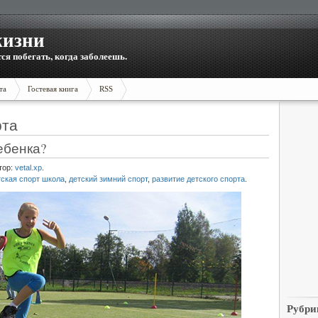
жизни
тся побегать, когда заболеешь.
та
Гостевая книга
RSS
рта
ебенка?
тор:
vetal.xp
.
тская спорт школа
,
детский зимний спорт
,
развитие детского спорта
.
Рубри