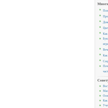
Многи
Пси
Про
Дом
Цве
Как
Бук
игр
Веч
Как
Соц
Поч
час
Совет
Вос
Мас
Осн
Как
Уче