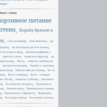
ровью!
вые слова
портивное питание
отеин
Борьба братьев и
3
ер
reima коллекция
reima комплект
spa
1
1
2
цедуры
spa процедуры для чего нужны
1
1
оголь польза и вред
автоматы кофейные в
1
алкоголь и дети
аллергия на фрукты
spa
1
1
дуры польза
Басти
аллергия у ребенка на
1
1
ансомон инструкция
борьба со страхами
1
1
ерная вода
банкеты кафе рестораны
бег по
1
1
ерам
Басти очищение
Басти – очищаем
1
1
зм с йогой
аллергия у ребенка
биоэтика в
1
1
ии
бег помогает похудеть
безопасность
1
1
ана
бережем кожу
Бережем кожу в зимнее
1
1
я
беременность и фарингит
Бескровная
1
1
я
бессоница советы
бессонница лечение
1
1
1