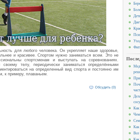
Бер
Бол
Дет
Дие
Кра
Пси
Ухо
Фит
ьность для любого человека. Он укрепляет наше здоровье,
льнее и красивее. Спортом нужно заниматься всем. Это не
После
ссиональны спортсменам и выступать на соревнованиях.
я своему телу, периодически заниматься определёнными
Мед
иентироваться на определенный вид спорта и постоянно им
реш
, к примеру, плаваньем.
При
Поч
Обсудить (0)
час
Дел
сос
Как
Чем
Сем
Как
Все
Как