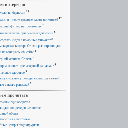
м интересно
13
хология бедности
12
дукты - какие вредные, какие полезные?
7
ашний фитнес на тренажерах
6
товая терапия при лечении депрессии
5
 сделать кудри с помощью утюжка?
мекерская контора Олимп регистрация для
4
ы на официальном сайте
4
ерний макияж. Советы
4
 организовать тренажерный зал дома?
3
иальное здоровье
ему сложные углеводы являются важной
3
тью вашего рациона?
уем прочитать
точные единоборства
ки для поврежденных волос
овной обмен
 бороться с перхотью
бные центры эндохирургии