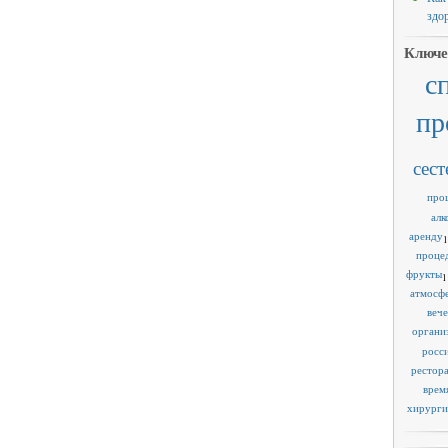
здо
Ключе
с
пр
сест
про
алк
аренду
1
проце
фрукты
1
атмосф
веч
органи
росс
рестор
врем
хирурги