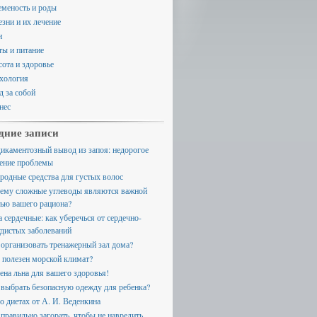
еменость и роды
езни и их лечение
и
ты и питание
сота и здоровье
хология
д за собой
нес
дние записи
икаментозный вывод из запоя: недорогое
ение проблемы
родные средства для густых волос
ему сложные углеводы являются важной
тью вашего рациона?
а сердечные: как уберечься от сердечно-
удистых заболеваний
 организовать тренажерный зал дома?
 полезен морской климат?
ена льна для вашего здоровья!
 выбрать безопасную одежду для ребенка?
 о диетах от А. И. Веденкина
 правильно загорать, чтобы не навредить