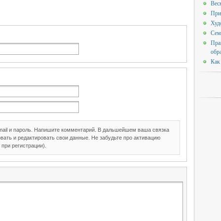
Вес
При
Худ
Сем
Пра
обр
Как
mail и пароль. Напишите комментарий. В дальшейшем ваша связка
вать и редактировать свои данные. Не забудьте про активацию
 при регистрации).