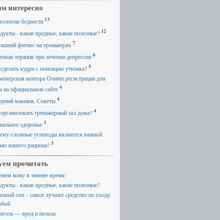
м интересно
13
хология бедности
12
дукты - какие вредные, какие полезные?
7
ашний фитнес на тренажерах
6
товая терапия при лечении депрессии
5
 сделать кудри с помощью утюжка?
мекерская контора Олимп регистрация для
4
ы на официальном сайте
4
ерний макияж. Советы
4
 организовать тренажерный зал дома?
3
иальное здоровье
ему сложные углеводы являются важной
3
тью вашего рациона?
уем прочитать
ежем кожу в зимнее время
дукты - какие вредные, какие полезные?
ровый сон – самое лучшее средство по уходу
обой
оголь — вред и польза