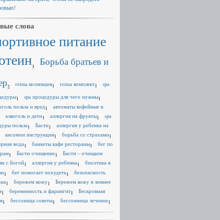
ровью!
вые слова
портивное питание
отеин
Борьба братьев и
3
ер
reima коллекция
reima комплект
spa
1
1
2
цедуры
spa процедуры для чего нужны
1
1
оголь польза и вред
автоматы кофейные в
1
алкоголь и дети
аллергия на фрукты
spa
1
1
дуры польза
Басти
аллергия у ребенка на
1
1
ансомон инструкция
борьба со страхами
1
1
ерная вода
банкеты кафе рестораны
бег по
1
1
ерам
Басти очищение
Басти – очищаем
1
1
зм с йогой
аллергия у ребенка
биоэтика в
1
1
ии
бег помогает похудеть
безопасность
1
1
ана
бережем кожу
Бережем кожу в зимнее
1
1
я
беременность и фарингит
Бескровная
1
1
я
бессоница советы
бессонница лечение
1
1
1