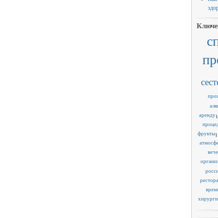
здо
Ключе
с
пр
сест
про
алк
аренду
1
проце
фрукты
1
атмосф
веч
органи
росс
рестор
врем
хирурги