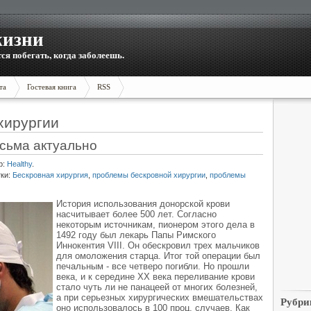
жизни
тся побегать, когда заболеешь.
та
Гостевая книга
RSS
хирургии
есьма актуально
р:
Healthy
.
ки:
Бескровная хирургия
,
проблемы бескровной хирургии
,
проблемы
История использования донорской крови
насчитывает более 500 лет. Согласно
некоторым источникам, пионером этого дела в
1492 году был лекарь Папы Римского
Иннокентия VIII. Он обескровил трех мальчиков
для омоложения старца. Итог той операции был
печальным - все четверо погибли. Но прошли
века, и к середине XX века переливание крови
стало чуть ли не панацеей от многих болезней,
а при серьезных хирургических вмешательствах
Рубри
оно использовалось в 100 проц. случаев. Как