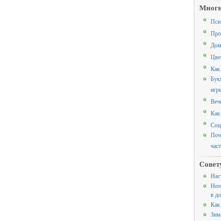
Многи
Пси
Про
Дом
Цве
Как
Бук
игр
Веч
Как
Соц
Поч
час
Совет
Нас
Нео
в д
Как
Зим