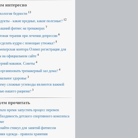
м интересно
13
хология бедности
12
дукты - какие вредные, какие полезные?
7
ашний фитнес на тренажерах
6
товая терапия при лечении депрессии
5
 сделать кудри с помощью утюжка?
мекерская контора Олимп регистрация для
4
ы на официальном сайте
4
ерний макияж. Советы
4
 организовать тренажерный зал дома?
3
иальное здоровье
ему сложные углеводы являются важной
3
тью вашего рациона?
уем прочитать
тало время запустить процесс перемен
бходимость детского спортивного комплекса
оме
 найти стимул для занятий фитнесом
няя одежда - правила хранения