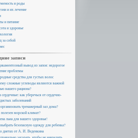
еменость и роды
езни и их лечение
и
ты и питание
сота и здоровье
хология
д за собой
нес
дние записи
икаментозный вывод из запоя: недорогое
ение проблемы
родные средства для густых волос
ему сложные углеводы являются важной
тью вашего рациона?
а сердечные: как уберечься от сердечно-
удистых заболеваний
 организовать тренажерный зал дома?
 полезен морской климат?
ена льна для вашего здоровья!
 выбрать безопасную одежду для ребенка?
 о диетах от А. И. Веденкина
 правильно загорать, чтобы не навредить