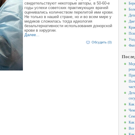
Бер
свидетельствуют некоторые авторы, в 50-60-е
годы успехи советских практикующих врачей
Бол
оценивались количеством перелитой ими крови.
Дет
Не только в нашей стране, но и во всем мире у
Дие
медиков сложилась тогда идеология
безальтернативности использования донорской
Кра
крови в хирургии.
Пси
Далее...
Ухо
Обсудить (0)
Фит
После
Мед
реш
При
Поч
час
Дел
сос
Как
Чем
Сем
Как
Все
Как