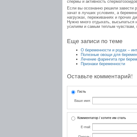
спермы и активность сперматозоидов
Если вы осознанно решили завести р
зачат в лучших условиях, а беремен
нагрузках, переживаниях и прочих д
Нужно много отдыхать, высыпаться и
усилиям и самым теплым чувствам,
Еще записи по теме
О беременности и родах – ин
Полезные овощи для береме
Лечение фарингита при бере
Признаки беременности
Оставьте комментарий!
Гость
Ваше имя:
Комментатор / хотите им стать
E-mail:
Пароль: