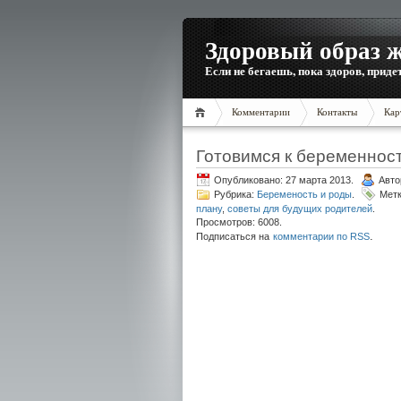
Здоровый образ 
Если не бегаешь, пока здоров, приде
Комментарии
Контакты
Кар
Готовимся к беременност
Опубликовано: 27 марта 2013.
Авто
Рубрика:
Беременость и роды
.
Мет
плану
,
советы для будущих родителей
.
Просмотров: 6008.
.
Подписаться на
комментарии по RSS