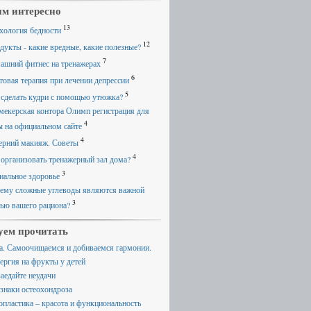
м интересно
13
хология бедности
12
дукты - какие вредные, какие полезные?
7
ашний фитнес на тренажерах
6
товая терапия при лечении депрессии
5
 сделать кудри с помощью утюжка?
мекерская контора Олимп регистрация для
4
ы на официальном сайте
4
ерний макияж. Советы
4
 организовать тренажерный зал дома?
3
иальное здоровье
ему сложные углеводы являются важной
3
тью вашего рациона?
уем прочитать
а. Самоочищаемся и добиваемся гармонии.
ергия на фрукты у детей
заедайте неудачи
знаки остеохондроза
опластика – красота и функциональность