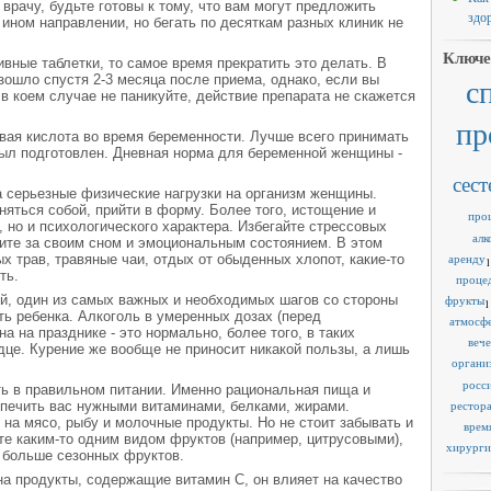
врачу, будьте готовы к тому, что вам могут предложить
здо
 ином направлении, но бегать по десяткам разных клиник не
Ключе
вные таблетки, то самое время прекратить это делать. В
зошло спустя 2-3 месяца после приема, однако, если вы
с
в коем случае не паникуйте, действие препарата не скажется
пр
ая кислота во время беременности. Лучше всего принимать
был подготовлен. Дневная норма для беременной женщины -
сест
 серьезные физические нагрузки на организм женщины.
няться собой, прийти в форму. Более того, истощение и
про
, но и психологического характера. Избегайте стрессовых
алк
ите за своим сном и эмоциональным состоянием. В этом
аренду
х трав, травяные чаи, отдых от обыденных хлопот, какие-то
1
ть.
проце
й, один из самых важных и необходимых шагов со стороны
фрукты
1
ть ребенка. Алкоголь в умеренных дозах (перед
атмосф
а на празднике - это нормально, более того, в таких
веч
це. Курение же вообще не приносит никакой пользы, а лишь
органи
росс
ть в правильном питании. Именно рациональная пища и
рестор
спечить вас нужными витаминами, белками, жирами.
на мясо, рыбу и молочные продукты. Но не стоит забывать и
врем
йте каким-то одним видом фруктов (например, цитрусовыми),
хирурги
 больше сезонных фруктов.
а продукты, содержащие витамин С, он влияет на качество