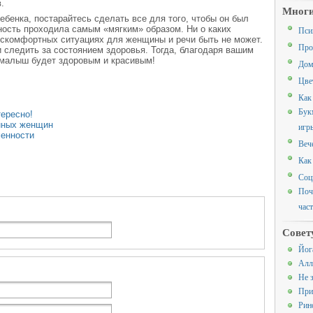
.
Многи
ебенка, постарайтесь сделать все для того, чтобы он был
ность проходила самым «мягким» образом. Ни о каких
Пси
искомфортных ситуациях для женщины и речи быть не может.
Про
 следить за состоянием здоровья. Тогда, благодаря вашим
 малыш будет здоровым и красивым!
Дом
Цве
Как
Бук
тересно!
нных женщин
игр
менности
Веч
Как
Соц
Поч
час
Совет
Йог
Алл
Не 
При
Рин