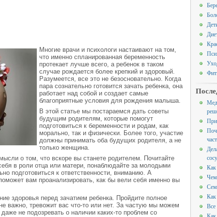
Бер
Бол
Дет
Дие
Кра
Многие врачи и психологи настаивают на том,
Пси
что именно спланированная беременность
Ухо
протекает лучше всего, а ребенок в таком
случае рождается более крепкий и здоровый.
Фит
Разумеется, все это не безосновательно. Когда
пара сознательно готовится зачать ребенка, она
После
работает над собой и создает самые
благоприятные условия для рождения малыша.
Мед
реш
В этой статье мы постараемся дать советы
будущим родителям, которые помогут
При
подготовиться к беременности и родам, как
Поч
морально, так и физически. Более того, участие
час
должны принимать оба будущих родителя, а не
только женщина.
Дел
сос
мысли о том, что вскоре вы станете родителем. Почитайте
себя в роли отца или матери, понаблюдайте за молодыми
Как
но подготовиться к ответственности, вниманию. А
Чем
поможет вам проанализировать, как бы вели себя именно вы
Сем
Как
ие здоровья перед зачатием ребенка. Пройдите полное
е важно, тревожит вас что-то или нет. За частую мы можем
Все
 даже не подозревать о наличии каких-то проблем со
Как