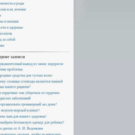
еменость и роды
езни и их лечение
и
ты и питание
сота и здоровье
хология
д за собой
нес
дние записи
икаментозный вывод из запоя: недорогое
ение проблемы
родные средства для густых волос
ему сложные углеводы являются важной
тью вашего рациона?
а сердечные: как уберечься от сердечно-
удистых заболеваний
 организовать тренажерный зал дома?
 полезен морской климат?
ена льна для вашего здоровья!
 выбрать безопасную одежду для ребенка?
 о диетах от А. И. Веденкина
 правильно загорать, чтобы не навредить