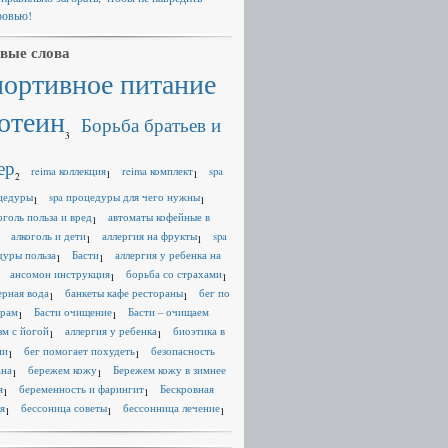
ровью!
вые слова
портивное питание
отеин
Борьба братьев и
3
ер
reima коллекция
reima комплект
spa
1
1
2
цедуры
spa процедуры для чего нужны
1
1
оголь польза и вред
автоматы кофейные в
1
алкоголь и дети
аллергия на фрукты
spa
1
1
дуры польза
Басти
аллергия у ребенка на
1
1
ансомон инструкция
борьба со страхами
1
1
ерная вода
банкеты кафе рестораны
бег по
1
1
ерам
Басти очищение
Басти – очищаем
1
1
зм с йогой
аллергия у ребенка
биоэтика в
1
1
ии
бег помогает похудеть
безопасность
1
1
ана
бережем кожу
Бережем кожу в зимнее
1
1
я
беременность и фарингит
Бескровная
1
1
я
бессоница советы
бессонница лечение
1
1
1