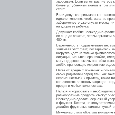
здоровьем. Если вы отправляетесь к 
более углубленный анализ в том или
стоит.
Если девушка принимает контрацепти
идеале, конечно, чтобы зачатие прои
забеременеете уже спустя месяц, ни 
на здоровье ребенка.
Девушкам крайне необходима фолиев
ее еще до зачатия, чтобы организм 
400 мг.
Беременность подразумевает весьма
Учитывая этот факт, постарайтесь за
нагрузка идет не только физического
ситуаций, меньше нервничайте, след
могут здорово помочь настойки разны
хобби, приносящие искреннюю радос
Отказ от вредных привычек – пожалу
обоих родителей перед тем, как зача
беременностью), к примеру, бокал вин
количествах алкоголь защищает серд
вредит в любых количествах.
Нельзя игнорировать и необходимос
разнообразные продукты смогут обе
Необходимо сделать серьезный упор 
о фруктах. Кстати, не злоупотребля
делайте фруктовые салаты, кушайте
Мужчинам стоит обратить внимание н