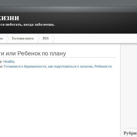
жизни
тся побегать, когда заболеешь.
та
Гостевая книга
RSS
и или Ребенок по плану
р:
Healthy
.
ки:
Готовимся к беременности
,
как подготовиться к зачатию
,
Ребенок по
Рубри