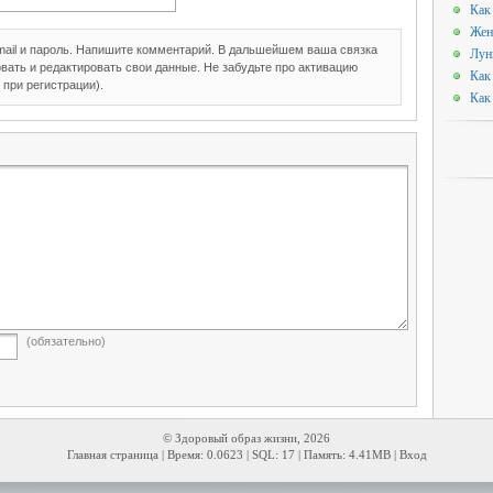
Как
Жен
mail и пароль. Напишите комментарий. В дальшейшем ваша связка
Лун
вать и редактировать свои данные. Не забудьте про активацию
Как
 при регистрации).
Как
(обязательно)
© Здоровый образ жизни, 2026
Главная страница
| Время: 0.0623 | SQL: 17 | Память: 4.41MB |
Вход