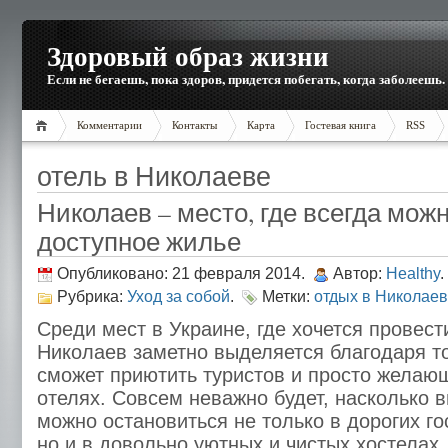
Здоровый образ жизни
Если не бегаешь, пока здоров, придется побегать, когда заболеешь.
Комментарии
Контакты
Карта
Гостевая книга
RSS
отель в Николаеве
Николаев – место, где всегда мож
доступное жилье
Опубликовано: 21 февраля 2014.
Автор:
Healthy
.
Рубрика:
Уход за собой
.
Метки:
отдых в Николае
Среди мест в Украине, где хочется провести
Николаев заметно выделяется благодаря то
сможет приютить туристов и просто желающ
отелях. Совсем неважно будет, насколько в
можно остановиться не только в дорогих го
но и в довольно уютных и чистых хостелах.