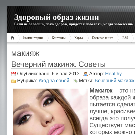
Здоровый образ жизни
Если не бегаешь, пока здоров, придется побегать, когда заболеешь.
Комментарии
Контакты
Карта
Гостевая книга
RSS
макияж
Вечерний макияж. Советы
Опубликовано: 6 июля 2013.
Автор:
Healthy
.
Рубрика:
Уход за собой
.
Метки:
Вечерний макияж
Макияж
– это н
образа каждой 
пытается сделат
лучше, красиве
всегда это полу
Существует мас
которых можно 