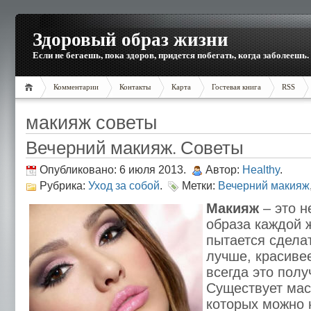
Здоровый образ жизни
Если не бегаешь, пока здоров, придется побегать, когда заболеешь.
Комментарии
Контакты
Карта
Гостевая книга
RSS
макияж советы
Вечерний макияж. Советы
Опубликовано: 6 июля 2013.
Автор:
Healthy
.
Рубрика:
Уход за собой
.
Метки:
Вечерний макияж
Макияж
– это н
образа каждой 
пытается сделат
лучше, красиве
всегда это полу
Существует мас
которых можно 