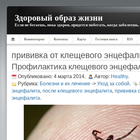
Здоровый образ жизни
Если не бегаешь, пока здоров, придется побегать, когда заболеешь.
Комментарии
Контакты
Карта
Гостевая книга
RSS
прививка от клещевого энцефал
Профилактика клещевого энцефа
Опубликовано: 4 марта 2014.
Автор:
Healthy
.
Рубрика:
Болезни и их лечение
->
Уход за собой
.
энцефалита
,
после клещевого энцефалита
,
прививка 
энцефалита
.